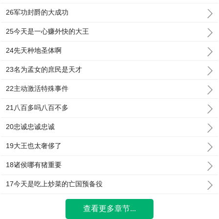
26军功封爵的大成功
25今天是一心赚外快的大王
24先天种地圣体啊
23名为孟女的庶民是天才
22主动激活特殊事件
21八百多吗八百不多
20忠诚忠诚忠诚
19大王也太奢侈了
18诸侯哪有猪重要
17今天是吃上炒菜的亡国预备役
查看更多章节...