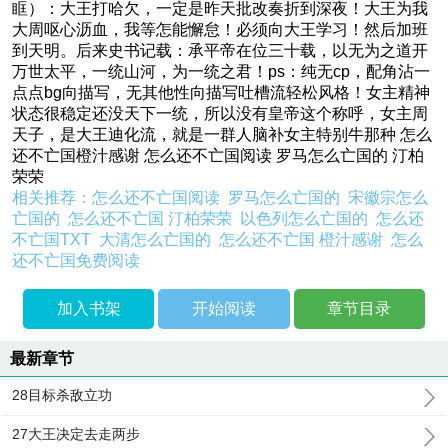
眶）：大王打哈欠，一定是昨天批改奏折到深夜！大王为我
大周呕心沥血，我等怎能懈怠！必须向大王学习！然后加班
到天明。后来史书记载：承平帝在位三十载，以无为之道开
万世太平，一统山河，为一统之君！ps：纯无cp，配角沾一
点点bg向描写，无其他性向描写吐槽流轻松风格！女主精神
状态很稳定还没天下一统，所以没有皇帝这个称呼，女主周
天子，是大王迪化流，就是一群人脑补女主特别牛那种 怎么
还不亡国橙汁感谢 怎么还不亡国阅读 罗马怎么亡国的 汀柏
荣荣
相关推荐：
怎么还不亡国阅读
罗马怎么亡国的
宋徽宗怎么
亡国的
怎么还不亡国 汀柏荣荣
以色列怎么亡国的
怎么还
不亡国TXT
大清怎么亡国的
怎么还不亡国 橙汁感谢
怎么
还不亡国免费阅读
加入书架
开始阅读
章节目录
最新章节
28目标杀敌立功
27大王决定去走两步