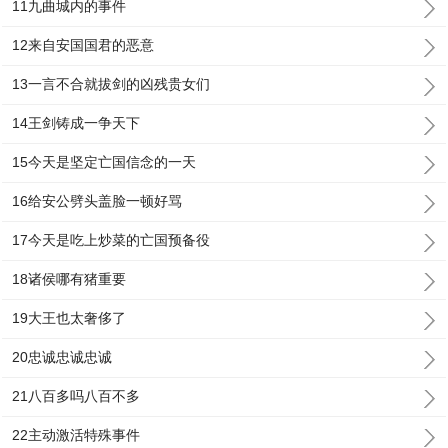
11九曲城内的事件
12来自安国国君的恶意
13一言不合就拔剑的凶残贵女们
14王剑铸成一争天下
15今天是坚定亡国信念的一天
16给安公劈头盖脸一顿好骂
17今天是吃上炒菜的亡国预备役
18诸侯哪有猪重要
19大王也太奢侈了
20忠诚忠诚忠诚
21八百多吗八百不多
22主动激活特殊事件