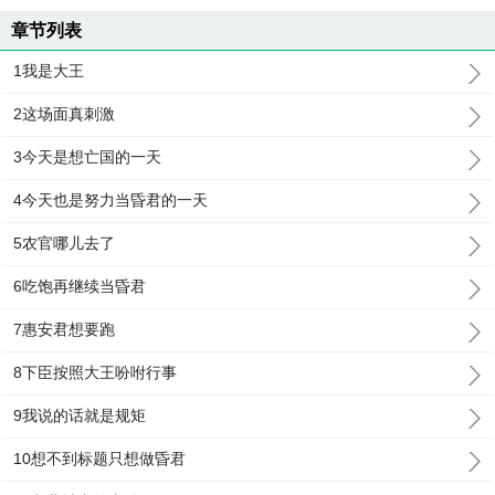
章节列表
1我是大王
2这场面真刺激
3今天是想亡国的一天
4今天也是努力当昏君的一天
5农官哪儿去了
6吃饱再继续当昏君
7惠安君想要跑
8下臣按照大王吩咐行事
9我说的话就是规矩
10想不到标题只想做昏君