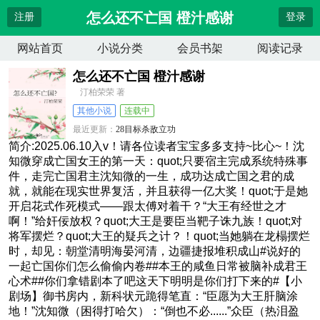
怎么还不亡国 橙汁感谢
注册
登录
网站首页
小说分类
会员书架
阅读记录
怎么还不亡国 橙汁感谢
汀柏荣荣 著
其他小说
连载中
最近更新：
28目标杀敌立功
更新时间：
2026-04-14 10:14:02
简介:2025.06.10入v！请各位读者宝宝多多支持~比心~！沈
知微穿成亡国女王的第一天：quot;只要宿主完成系统特殊事
件，走完亡国君主沈知微的一生，成功达成亡国之君的成
就，就能在现实世界复活，并且获得一亿大奖！quot;于是她
开启花式作死模式——跟太傅对着干？“大王有经世之才
啊！”给奸佞放权？quot;大王是要臣当靶子诛九族！quot;对
将军摆烂？quot;大王的疑兵之计？！quot;当她躺在龙榻摆烂
时，却见：朝堂清明海晏河清，边疆捷报堆积成山#说好的
一起亡国你们怎么偷偷内卷##本王的咸鱼日常被脑补成君王
心术##你们拿错剧本了吧这天下明明是你们打下来的#【小
剧场】御书房内，新科状元跪得笔直：“臣愿为大王肝脑涂
地！”沈知微（困得打哈欠）：“倒也不必......”众臣（热泪盈