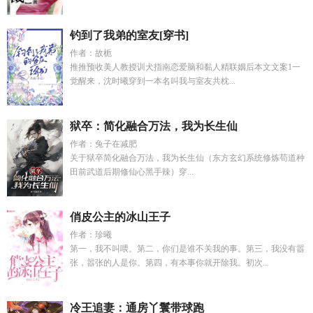
钓到了我弟的室友[穿书]
作者：故栀
推推预收美人教授训犬指南恋爱脑和黏人精联姻后本文文案1一
觉醒来，沈时曦穿到一本名叫我与室友共枕...
狱卒：简化融合万法，我为长生仙
作者：兔子在减肥
关于狱卒简化融合万法，我为长生仙（东方玄幻系统修炼苟道种
田前武道后期修仙心黑手辣）穿...
俏皮公主的冰山王子
作者：珍曦
第一，我不叫喂。第二，你们是谁不关我的事。第三，我没有嚣
张，嚣张的人是你。第四，有本事你就开除我。初次...
冷王追妻：通房丫鬟带球跑