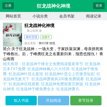
狂龙战神化神境
注册
登录
网站首页
小说分类
会员书架
阅读记录
狂龙战神化神境
青山有雨 著
都市言情
连载中
最近更新：
第933章 惊慌
更新时间：
2026-04-10 21:27:58
简介:关于狂龙战神：一场大变，于家跌落深渊，母亲拼死将
于峰救出。后，于峰携狂龙之名重新归来，报恩也报仇！ 青
山有雨
相关推荐：
狂龙战神于锋全文免费阅读最新章节
狂龙战神
完本TXT免费
狂龙战神林枫八六大结局
狂龙战神于锋免
费
狂龙战神叶昆仑姜瑶
狂龙战神叶昆仑上官傲雪短剧
狂
龙战神无敌天下
狂龙战神萧南风100集免费观看
狂龙战神
于
狂龙战神在线观看
狂龙战神免费观看完整版
狂龙战神
化神境
狂龙战神于峰免费全文
狂龙战神萧凡
加入书架
开始阅读
章节目录