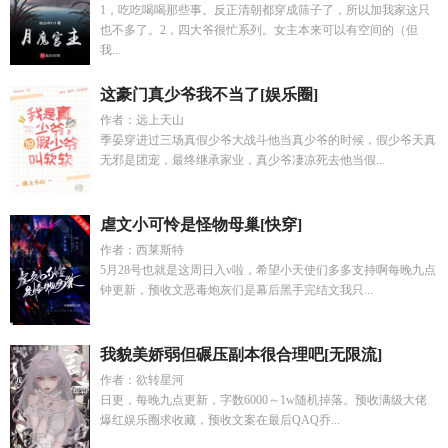
1，吃吃喝喝那些事。反正清朝都穿成筛子了，所以加我家这只
也不多了。2，四大爷很忙系列。女主本来可以有空间的（但
我...
这豪门真少爷我不当了[娱乐圈]
作者：远上天山
季晏穿进过三场真假少爷大战斗他当真少爷的时候，假少爷天真
无邪是团宠，最终继承家业，真少爷凄凉死去他当假...
虐文小可怜是怪物母巢[快穿]
作者：西莱斯特
5月28号也就是这周日入v啦，希望小天使们多多支持啊每晚九点
钟更新，预收文恶毒炮灰们是幕后黑手完结文我只...
我貌美娇弱但碾压副本很合理吧[无限流]
作者：欲转星河
日更，每晚九点更新，字数6000～1w随机掉落。预收满级大佬
爆红娱乐圈求收藏，预收文案在最后QAQ乔...