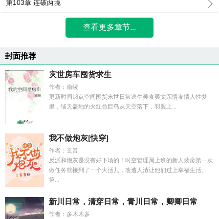
第103章 连破两境
查看更多章节...
封面推荐
灾世房车囤货求生
作者：南绫
更新时间18点空间囤货末世日常逃生美食爽文亲情友情人性梦
里，铺天盖地的火红色巨鸟从天空落下，羽翼上...
我不做炮灰[快穿]
作者：玄音
反派和炮灰是没有好下场的！时空管理局上班的新人裴彦第一次
做任务就接到了一个大活儿，改造人渣让他们过上幸福生活。
第...
新川日常，清穿日常，青川日常，卿卿日常
作者：多木木多