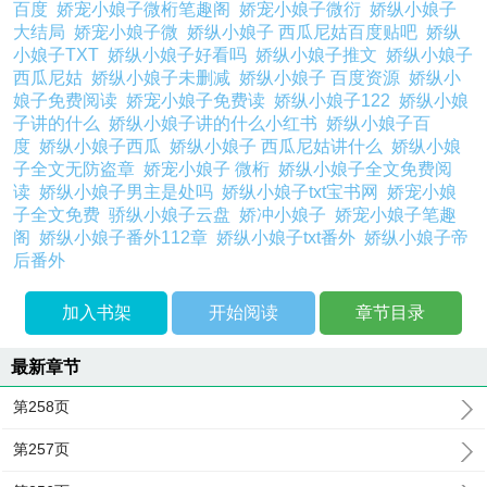
百度
娇宠小娘子微桁笔趣阁
娇宠小娘子微衍
娇纵小娘子
大结局
娇宠小娘子微
娇纵小娘子 西瓜尼姑百度贴吧
娇纵
小娘子TXT
娇纵小娘子好看吗
娇纵小娘子推文
娇纵小娘子
西瓜尼姑
娇纵小娘子未删减
娇纵小娘子 百度资源
娇纵小
娘子免费阅读
娇宠小娘子免费读
娇纵小娘子122
娇纵小娘
子讲的什么
娇纵小娘子讲的什么小红书
娇纵小娘子百
度
娇纵小娘子西瓜
娇纵小娘子 西瓜尼姑讲什么
娇纵小娘
子全文无防盗章
娇宠小娘子 微桁
娇纵小娘子全文免费阅
读
娇纵小娘子男主是处吗
娇纵小娘子txt宝书网
娇宠小娘
子全文免费
骄纵小娘子云盘
娇冲小娘子
娇宠小娘子笔趣
阁
娇纵小娘子番外112章
娇纵小娘子txt番外
娇纵小娘子帝
后番外
加入书架
开始阅读
章节目录
最新章节
第258页
第257页