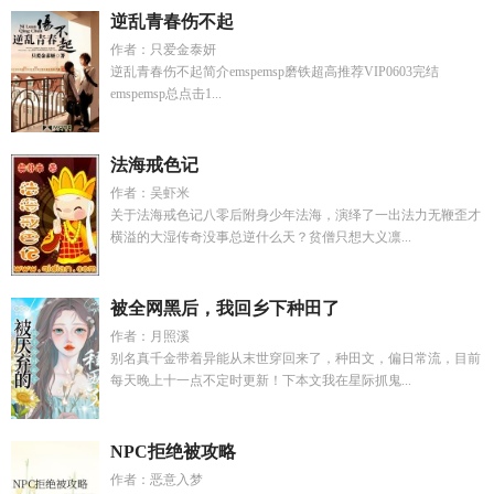
逆乱青春伤不起
作者：只爱金泰妍
逆乱青春伤不起简介emspemsp磨铁超高推荐VIP0603完结
emspemsp总点击1...
法海戒色记
作者：吴虾米
关于法海戒色记八零后附身少年法海，演绎了一出法力无鞭歪才
横溢的大湿传奇没事总逆什么天？贫僧只想大义凛...
被全网黑后，我回乡下种田了
作者：月照溪
别名真千金带着异能从末世穿回来了，种田文，偏日常流，目前
每天晚上十一点不定时更新！下本文我在星际抓鬼...
NPC拒绝被攻略
作者：恶意入梦