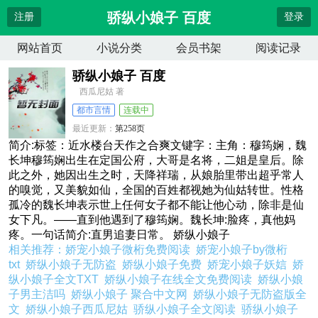
骄纵小娘子 百度
注册
登录
网站首页
小说分类
会员书架
阅读记录
骄纵小娘子 百度
西瓜尼姑 著
都市言情
连载中
最近更新：
第258页
更新时间：
2026-04-14 08:26:17
简介:标签：近水楼台天作之合爽文键字：主角：穆筠娴，魏
长坤穆筠娴出生在定国公府，大哥是名将，二姐是皇后。除
此之外，她因出生之时，天降祥瑞，从娘胎里带出超乎常人
的嗅觉，又美貌如仙，全国的百姓都视她为仙姑转世。性格
孤冷的魏长坤表示世上任何女子都不能让他心动，除非是仙
女下凡。——直到他遇到了穆筠娴。魏长坤:脸疼，真他妈
疼。一句话简介:直男追妻日常。 娇纵小娘子
相关推荐：
娇宠小娘子微桁免费阅读
娇宠小娘子by微桁
txt
娇纵小娘子无防盗
娇纵小娘子免费
娇宠小娘子妖娮
娇
纵小娘子全文TXT
娇纵小娘子在线全文免费阅读
娇纵小娘
子男主洁吗
娇纵小娘子 聚合中文网
娇纵小娘子无防盗版全
文
娇纵小娘子西瓜尼姑
骄纵小娘子全文阅读
骄纵小娘子