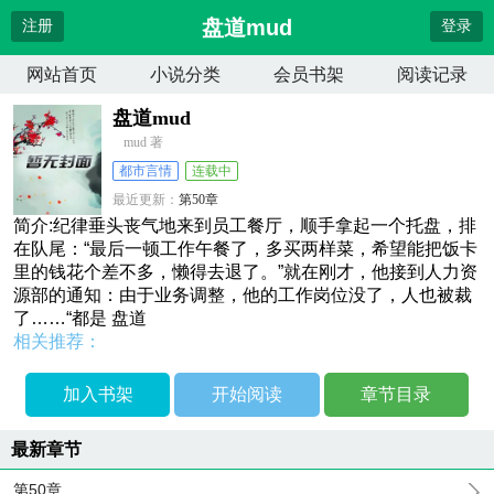
盘道mud
注册
登录
网站首页
小说分类
会员书架
阅读记录
盘道mud
mud 著
都市言情
连载中
最近更新：
第50章
更新时间：
2026-04-14 01:16:17
简介:纪律垂头丧气地来到员工餐厅，顺手拿起一个托盘，排
在队尾：“最后一顿工作午餐了，多买两样菜，希望能把饭卡
里的钱花个差不多，懒得去退了。”就在刚才，他接到人力资
源部的通知：由于业务调整，他的工作岗位没了，人也被裁
了……“都是 盘道
相关推荐：
加入书架
开始阅读
章节目录
最新章节
第50章