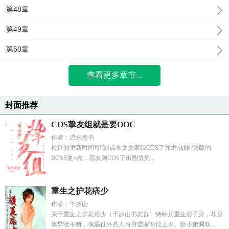
第48章
第49章
第50章
查看更多章节...
封面推荐
COS挚友组就是要OOC
作者：温水煮书
最近的更新时间每晚0点本文文案我COS了咒术○战剧场版的
BOSS夏○杰，基友则COS了出圈烫男...
重生之护花痞少
作者：千岁山
关于重生之护花痞少（千岁山书友群）特种兵重生痞子身，却身
体异状不断，偶遇世外高人习得道家两仪之术。收小弟调戏...