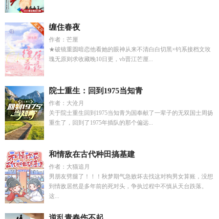
缠住春夜
作者：芒厘
★破镜重圆暗恋他看她的眼神从来不清白白切黑×钓系接档文玫
瑰无原则求收藏晚10日更，vb晋江芒厘...
院士重生：回到1975当知青
作者：大沧月
关于院士重生回到1975当知青为国奉献了一辈子的无双国士周扬
重生了，回到了1975年插队的那个偏远...
和情敌在古代种田搞基建
作者：大猫追月
男朋友劈腿了！！！秋梦期气急败坏去找这对狗男女算账，没想
到情敌居然是多年前的死对头，争执过程中不慎从天台跌落。
这...
逆乱青春伤不起