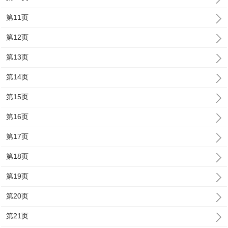
第11页
第12页
第13页
第14页
第15页
第16页
第17页
第18页
第19页
第20页
第21页