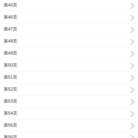
第45页
第46页
第47页
第48页
第49页
第50页
第51页
第52页
第53页
第54页
第55页
第56页