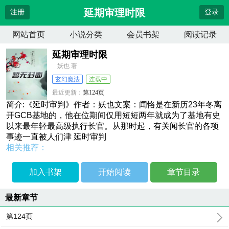
延期审理时限
注册
登录
网站首页
小说分类
会员书架
阅读记录
延期审理时限
妖也 著
玄幻魔法
连载中
最近更新：
第124页
更新时间：
2026-04-12 10:23:46
简介:《延时审判》作者：妖也文案：闻恪是在新历23年冬离
开GCB基地的，他在位期间仅用短短两年就成为了基地有史
以来最年轻最高级执行长官。从那时起，有关闻长官的各项
事迹一直被人们津 延时审判
相关推荐：
加入书架
开始阅读
章节目录
最新章节
第124页