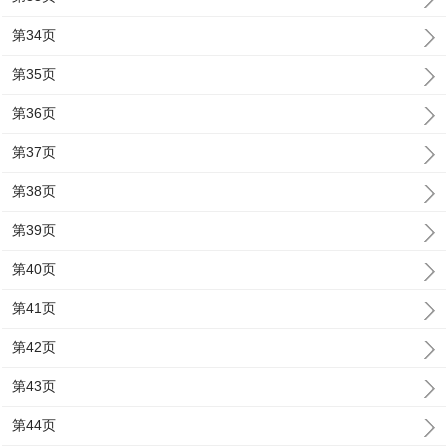
第34页
第35页
第36页
第37页
第38页
第39页
第40页
第41页
第42页
第43页
第44页