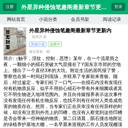
外星异种侵蚀笔趣阁最新章节更新内
注册
登录
网站首页
小说分类
会员书架
阅读记录
外星异种侵蚀笔趣阁最新章节更新内
格里芬 著
其他小说
连载中
最近更新：
11
更新时间：
2026-04-11 09:10:14
简介:（触手，淫纹，控制，恶堕）某年，在一个流星雨之
夜，一颗细小的殒石突破大气层撞在了Y国东京市郊的空地
上。撞出了一个直径3米的大坑。附近生活的居民报了警，
警察也在第一时间赶到现场，并联系了专家前来查验。随
后，经过鉴定，专家们松了一口气——在殒石内没有发现任
何有机物质反应，似乎不用担心殒石中带有外来细菌或者其
它不明生物进入地球范围内。并且向传媒报界表示这次事件
没有发现任何有机生物反应，也找不到有任何对人类造成危
害的物质存在。然而，当专家们正在庆幸没有任何异样的时
候，却没有注意到外壳上的凹槽，也没有人察觉到这些凹槽
是否会带来一些神秘的物质。第二日清晨，陨石撞击地附近
的绿植养护基地大棚，一名早晨来巡视的工作人员发现棚顶