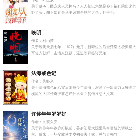
作者：叶星辰
关于慕爷，团宠夫人又掉马了人人都以为她是乡下福利院出来的
野丫头，却不知她是马甲遍布全球的大佬，翻手为...
晚明
作者：柯山梦
关于晚明天启七年（1627）元月，新即位的后金汗皇太极派遣大
军侵入朝鲜，击溃东江镇，逼迫朝鲜签订兄弟...
法海戒色记
作者：吴虾米
关于法海戒色记八零后附身少年法海，演绎了一出法力无鞭歪才
横溢的大湿传奇没事总逆什么天？贫僧只想大义凛...
许你年年岁岁好
作者：久安久安
关于许你年年岁岁好以前，姜岁初是大院里号令群娃的骄纵公
主。后来，一场变故使姜岁初失去了家，并与青梅竹...