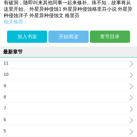
有破洞，随即叫来其他同事一起来修补。殊不知，故事将从
这里开始。 外星异种侵蚀1 外星异种侵蚀格里芬小说 外星异
种侵蚀洋子 外星异种侵蚀文 格里芬
相关推荐：
加入书架
开始阅读
章节目录
最新章节
11
10
9
8
7
6
5