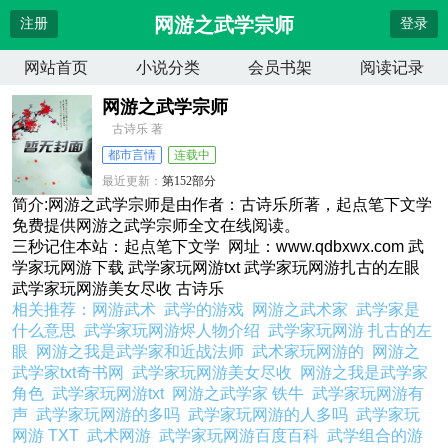
网游之武学宗师
注册
登录
网站首页
小说分类
会员书架
阅读记录
网游之武学宗师
古诗乐 著
都市言情
连载中
最近更新：
第152部分
更新时间：
2026-04-13 18:18:43
简介:网游之武学宗师是由作者：古诗乐所著，起点笔下文学
免费提供网游之武学宗师全文在线阅读。
三秒记住本站：起点笔下文学 网址：www.qdbxwx.com 武
学家玩网游下载 武学家玩网游txt 武学家玩网游扎古的左眼
武学家玩网游美女尽收 古诗乐
相关推荐：
网游武术
武学的游戏
网游之武术家
武学家是
什么意思
武学家玩网游烬人物介绍
武学家玩网游 扎古的左
眼
网游之我是武学家和近战法师
武术家玩网游的
网游之
武学家txt奇书网
武学家玩网游美女尽收
网游之我是武学家
角色
武学家玩网游txt
网游之武学家 铁牛
武学家玩网游有
声
武学家玩网游的多吗
武学家玩网游的人多吗
武学家玩
网游 TXT
武术网游
武学家玩网游百度百科
武学组合的游