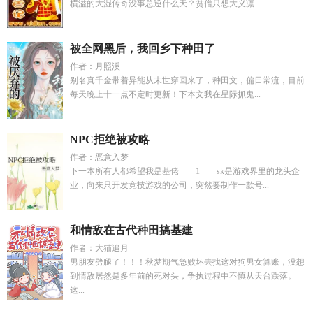
横溢的大湿传奇没事总逆什么天？贫僧只想大义凛...
被全网黑后，我回乡下种田了
作者：月照溪
别名真千金带着异能从末世穿回来了，种田文，偏日常流，目前
每天晚上十一点不定时更新！下本文我在星际抓鬼...
NPC拒绝被攻略
作者：恶意入梦
下一本所有人都希望我是基佬 1 sk是游戏界里的龙头企
业，向来只开发竞技游戏的公司，突然要制作一款号...
和情敌在古代种田搞基建
作者：大猫追月
男朋友劈腿了！！！秋梦期气急败坏去找这对狗男女算账，没想
到情敌居然是多年前的死对头，争执过程中不慎从天台跌落。
这...