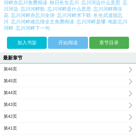
河畔亦忘川免费阅读
秋日长生忘川
忘川河边什么意思
忘
川河边
忘川河畔歌
忘川河畔是什么意思
忘川河畔两生
花
忘川河畔亦忘川全诗
忘川河畔求下联
长生武道陆忘
川
忘川河畔难忘情全文免费阅读
忘川河畔是哪
电影忘川
河畔
忘川河畔下一句
加入书架
开始阅读
章节目录
最新章节
第46页
第45页
第44页
第43页
第42页
第41页