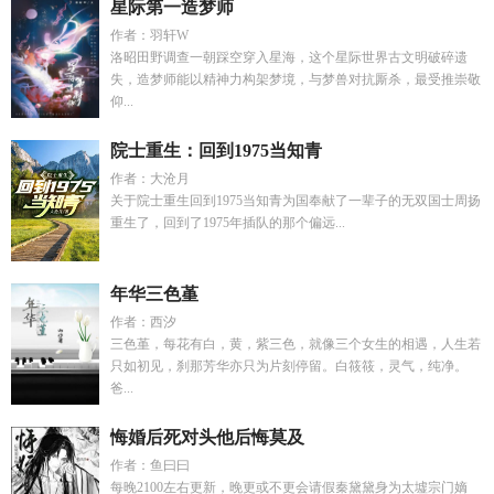
星际第一造梦师
作者：羽轩W
洛昭田野调查一朝踩空穿入星海，这个星际世界古文明破碎遗
失，造梦师能以精神力构架梦境，与梦兽对抗厮杀，最受推崇敬
仰...
院士重生：回到1975当知青
作者：大沧月
关于院士重生回到1975当知青为国奉献了一辈子的无双国士周扬
重生了，回到了1975年插队的那个偏远...
年华三色堇
作者：西汐
三色堇，每花有白，黄，紫三色，就像三个女生的相遇，人生若
只如初见，刹那芳华亦只为片刻停留。白筱筱，灵气，纯净。
爸...
悔婚后死对头他后悔莫及
作者：鱼曰曰
每晚2100左右更新，晚更或不更会请假秦黛黛身为太墟宗门嫡