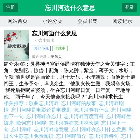
忘川河边什么意思
注册
登录
网站首页
小说分类
会员书架
阅读记录
忘川河边什么意思
小言小姐 著
其他小说
连载中
最近更新：
第46页
更新时间：
2026-04-14 02:35:26
简介:标签：灵异神怪宫廷侯爵情有独钟天作之合关键字：主
角：龙别忆，惊蛰┃配角：陈允翀，紫金，蒋子文，水影，
丘耘“前世我是昏庸帝王，耽于玩乐，不理朝政；而他是十殿
阎王，生杀予夺，睥睨众生。“他纵火长生殿，我殒命火场。
“我死后拒喝孟婆汤，坐在忘川河畔日复一日年复一年地等
他。“两千年了，今天他会来接我吗？” 忘川河畔求长生
相关推荐：
歌曲忘川河畔
忘川河畔的故事
忘川河畔剧
情
忘川河畔是电影还是电视剧
忘川河畔有什么
忘川河畔
的下一句
忘川河畔亦忘川
忘川河畔百度百科
忘川河畔生
彼岸
歌词忘川河畔
忘川河畔亦忘川林长渊
忘川河下一
句
忘川河畔
忘川河畔啥意思
忘川河畔亦忘川什么意思
秋
日长生苏忘川免费阅读
忘川河畔简介
忘川河畔诗句
忘川