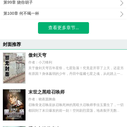
第99章 烧你胡子
第100章 何不喝一杯
查看更多章节...
封面推荐
傲剑天穹
作者：小刀锋利
关于傲剑天穹百年星祭，七星坠落！究竟是开罪了上天，还是另
有原因？身体羸弱的少年，丹田中蕴藏七星之魂，从此踏上一...
末世之黑暗召唤师
作者：晓夜圆舞曲
召唤骨龙召唤巫妖召唤死神的黑暗大召唤师李佳玉重生了，一切
都回到了末日爆发的前一刻！空间剧烈震荡，地表裂开无数...