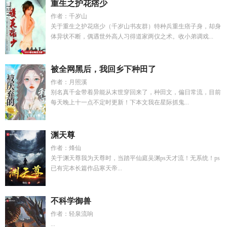
重生之护花痞少
作者：千岁山
关于重生之护花痞少（千岁山书友群）特种兵重生痞子身，却身
体异状不断，偶遇世外高人习得道家两仪之术。收小弟调戏...
被全网黑后，我回乡下种田了
作者：月照溪
别名真千金带着异能从末世穿回来了，种田文，偏日常流，目前
每天晚上十一点不定时更新！下本文我在星际抓鬼...
渊天尊
作者：烽仙
关于渊天尊我为天尊时，当踏平仙庭吴渊ps天才流！无系统！ps
已有完本长篇作品寒天帝...
不科学御兽
作者：轻泉流响
...