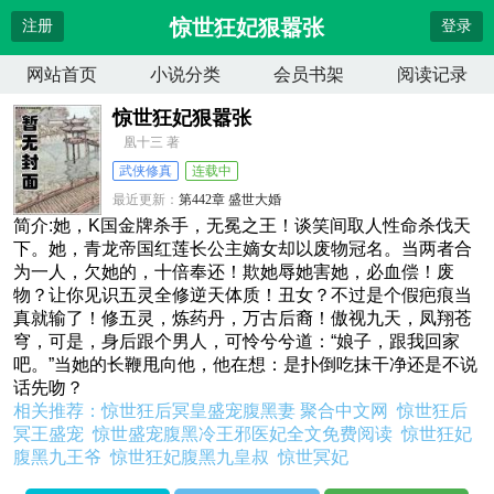
惊世狂妃狠嚣张
注册
登录
网站首页
小说分类
会员书架
阅读记录
惊世狂妃狠嚣张
凰十三 著
武侠修真
连载中
最近更新：
第442章 盛世大婚
更新时间：
2026-04-13 09:06:36
简介:她，K国金牌杀手，无冕之王！谈笑间取人性命杀伐天
下。她，青龙帝国红莲长公主嫡女却以废物冠名。当两者合
为一人，欠她的，十倍奉还！欺她辱她害她，必血偿！废
物？让你见识五灵全修逆天体质！丑女？不过是个假疤痕当
真就输了！修五灵，炼药丹，万古后裔！傲视九天，凤翔苍
穹，可是，身后跟个男人，可怜兮兮道：“娘子，跟我回家
吧。”当她的长鞭甩向他，他在想：是扑倒吃抹干净还是不说
话先吻？
相关推荐：
惊世狂后冥皇盛宠腹黑妻 聚合中文网
惊世狂后
冥王盛宠
惊世盛宠腹黑冷王邪医妃全文免费阅读
惊世狂妃
腹黑九王爷
惊世狂妃腹黑九皇叔
惊世冥妃