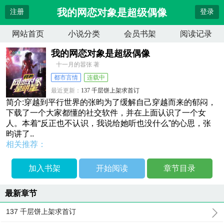
我的网恋对象是超级偶像
注册
登录
网站首页
小说分类
会员书架
阅读记录
我的网恋对象是超级偶像
十一月的嚣张 著
都市言情
连载中
最近更新：
137 千层饼上架求首订
更新时间：
2026-04-12 20:53:57
简介:穿越到平行世界的张昀为了缓解自己穿越而来的郁闷，
下载了一个大家都懂的社交软件，并在上面认识了一个女
人。本着“反正也不认识，我说给她听也没什么”的心思，张
昀讲了..
相关推荐：
加入书架
开始阅读
章节目录
最新章节
137 千层饼上架求首订