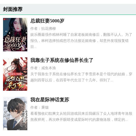
封面推荐
总裁狂妻5000岁
作者：拈花拂柳
娱乐圈最强作精林柯睡了自家老板姬南修后，翻脸不认人。为了
报仇，林柯选择拍戏想尽办法接近姬南修，却意外发现报复错
目...
我靠生子系统在修仙界长生了
作者：咸鱼本渔
关于我靠生子系统在修仙界长生了李雪原本是个现代的姑娘，穿
越到四零以后，在四零年代生活了十几年。得到了...
我在星际神话复苏
作者：秉烟
看看预收幻耽爽文从轮回游戏回来后我碾压了众人地球青年洛殷
熬夜猝死，再次睁开眼睛变成星际时代的废物洛殷，绑定的...