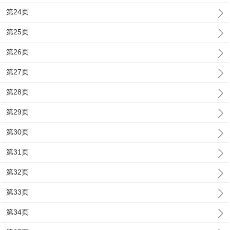
第24页
第25页
第26页
第27页
第28页
第29页
第30页
第31页
第32页
第33页
第34页