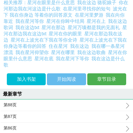
相关推荐：
星河在眼里是什么意思
我在这边 骆驼娘子
你在
河那边我在河这边是什么歌
在星河里寻找你的短句
波光在
下 我在你身边 等着你的回答原文
在星河里梦游
我在向你
靠近
我在星河等你
星河在你眸中结局
星河在上
我在这边
歌词
我在这边txt
星河在那边
星河万顷都是我的见面礼
星
河在那边我在这边txt
星河在你的眼里
星河在那边我在这
边
星河在上波光在下我在等你全诗
星河在上波光在下我在
你身边等着你的回答
住在星河
我在这边
我在哪一条星河
漂流
我在星河仰望你
星河在哪里
我在这边歌曲
星河在你
眼里什么意思
星河在底
我在星河下等你
我在这边是什么
歌
加入书架
开始阅读
章节目录
最新章节
第88页
第87页
第86页