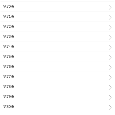
第70页
第71页
第72页
第73页
第74页
第75页
第76页
第77页
第78页
第79页
第80页