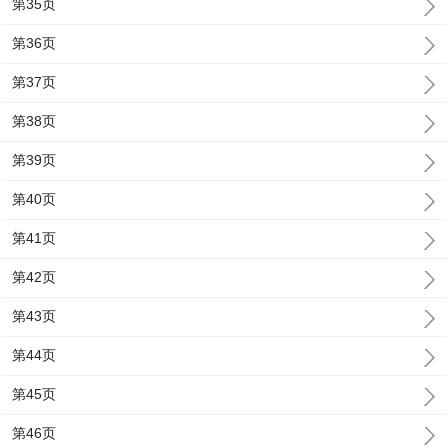
第35页
第36页
第37页
第38页
第39页
第40页
第41页
第42页
第43页
第44页
第45页
第46页