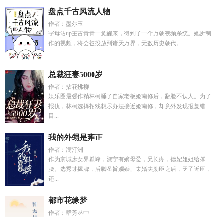
盘点千古风流人物
作者：墨尔玉
字母站up主古青青一觉醒来，得到了一个万朝视频系统。她所制
作的视频，将会被投放到诸天万界，无数历史朝代。...
总裁狂妻5000岁
作者：拈花拂柳
娱乐圈最强作精林柯睡了自家老板姬南修后，翻脸不认人。为了
报仇，林柯选择拍戏想尽办法接近姬南修，却意外发现报复错
目...
我的外甥是雍正
作者：满汀洲
作为京城庶女界巅峰，淑宁有嫡母爱，兄长疼，德妃姐姐给撑
腰。选秀才撂牌，后脚圣旨赐婚。未婚夫勋臣之后，天子近臣，
还...
都市花缘梦
作者：群芳丛中