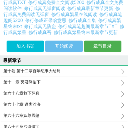
行成真TXT
修行成真免费全文阅读5200
修行成真全文免费
阅读软件
修行成真无弹窗阅读
修行成真最新章节更新
修
行成真免费阅读无弹窗
修行成真繁星在线阅读
修行成真笔
趣阁5200
修行修成正果啥意思
修行成真全集
修行成真繁
星终末txt
修行成真无防盗
修行成真笔趣阁最新章节TXT
修
行成真繁星
修行成真吾
修行成真繁星终末最新章节更新
加入书架
开始阅读
章节目录
最新章节
第十卷 第十二章百年纪事大结局
第十一章 冥君降临下
第六十八章救下薛真
第六十七章 逃离沙海
第六十六章妖尊震怒
第六十五章沙盗遗宝