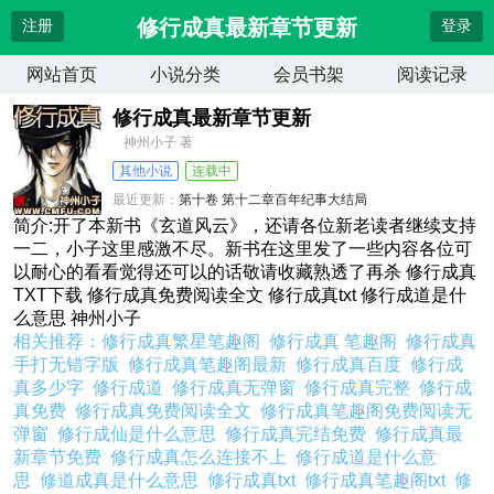
修行成真最新章节更新
注册
登录
网站首页
小说分类
会员书架
阅读记录
修行成真最新章节更新
神州小子 著
其他小说
连载中
最近更新：
第十卷 第十二章百年纪事大结局
更新时间：
2026-04-13 22:43:12
简介:开了本新书《玄道风云》，还请各位新老读者继续支持
一二，小子这里感激不尽。新书在这里发了一些内容各位可
以耐心的看看觉得还可以的话敬请收藏熟透了再杀 修行成真
TXT下载 修行成真免费阅读全文 修行成真txt 修行成道是什
么意思 神州小子
相关推荐：
修行成真繁星笔趣阁
修行成真 笔趣阁
修行成真
手打无错字版
修行成真笔趣阁最新
修行成真百度
修行成
真多少字
修行成道
修行成真无弹窗
修行成真完整
修行成
真免费
修行成真免费阅读全文
修行成真笔趣阁免费阅读无
弹窗
修行成仙是什么意思
修行成真完结免费
修行成真最
新章节免费
修行成真怎么连接不上
修行成道是什么意
思
修道成真是什么意思
修行成真txt
修行成真笔趣阁txt
修