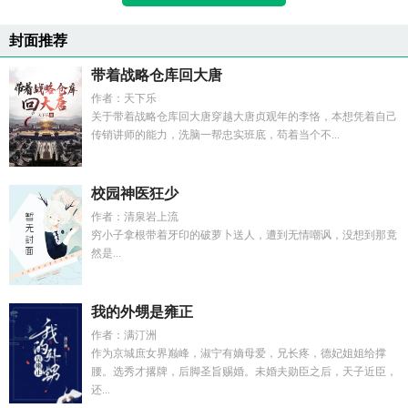
封面推荐
带着战略仓库回大唐
作者：天下乐
关于带着战略仓库回大唐穿越大唐贞观年的李恪，本想凭着自己
传销讲师的能力，洗脑一帮忠实班底，苟着当个不...
校园神医狂少
作者：清泉岩上流
穷小子拿根带着牙印的破萝卜送人，遭到无情嘲讽，没想到那竟
然是...
我的外甥是雍正
作者：满汀洲
作为京城庶女界巅峰，淑宁有嫡母爱，兄长疼，德妃姐姐给撑
腰。选秀才撂牌，后脚圣旨赐婚。未婚夫勋臣之后，天子近臣，
还...