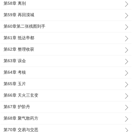
第58章 离别
第59章 再回漠城
第60章第二张残图到手
第61章 抵达帝都
第62章 整理收获
第63章 误会
第64章 考核
第65章 玉片
第66章 天火三玄变
第67章 护阶丹
第68章 聚气散药方
第70章 交易与交恶