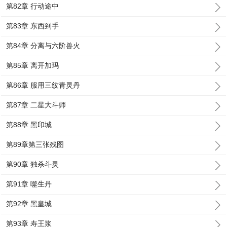
第82章 行动途中
第83章 东西到手
第84章 分离与六阶兽火
第85章 离开加玛
第86章 服用三纹青灵丹
第87章 二星大斗师
第88章 黑印城
第89章第三张残图
第90章 独杀斗灵
第91章 噬生丹
第92章 黑皇城
第93章 寿王浆