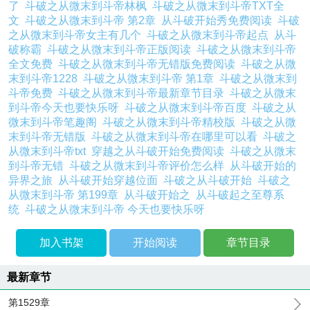
了
斗破之从微末到斗帝林枫
斗破之从微末到斗帝TXT全
文
斗破之从微末到斗帝 第2章
从斗破开始秀免费阅读
斗破
之从微末到斗帝女主有几个
斗破之从微末到斗帝起点
从斗
破称霸
斗破之从微末到斗帝正版阅读
斗破之从微末到斗帝
全文免费
斗破之从微末到斗帝无错版免费阅读
斗破之从微
末到斗帝1228
斗破之从微末到斗帝 第1章
斗破之从微末到
斗帝免费
斗破之从微末到斗帝最新章节目录
斗破之从微末
到斗帝今天也要快乐呀
斗破之从微末到斗帝百度
斗破之从
微末到斗帝笔趣阁
斗破之从微末到斗帝精校版
斗破之从微
末到斗帝无错版
斗破之从微末到斗帝在哪里可以看
斗破之
从微末到斗帝txt
穿越之从斗破开始免费阅读
斗破之从微末
到斗帝无错
斗破之从微末到斗帝评价怎么样
从斗破开始的
异界之旅
从斗破开始穿越位面
斗破之从斗破开始
斗破之
从微末到斗帝 第199章
从斗破开始之
从斗破起之至尊系
统
斗破之从微末到斗帝 今天也要快乐呀
加入书架
开始阅读
章节目录
最新章节
第1529章