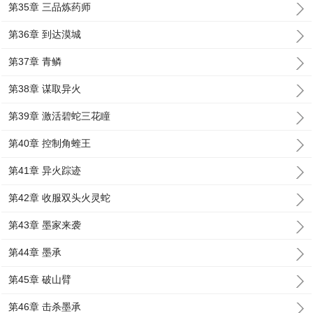
第35章 三品炼药师
第36章 到达漠城
第37章 青鳞
第38章 谋取异火
第39章 激活碧蛇三花瞳
第40章 控制角蝰王
第41章 异火踪迹
第42章 收服双头火灵蛇
第43章 墨家来袭
第44章 墨承
第45章 破山臂
第46章 击杀墨承