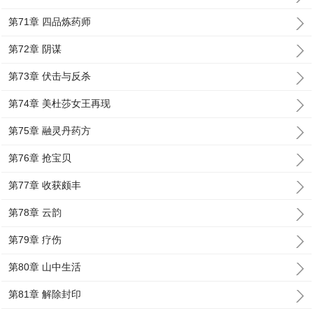
第71章 四品炼药师
第72章 阴谋
第73章 伏击与反杀
第74章 美杜莎女王再现
第75章 融灵丹药方
第76章 抢宝贝
第77章 收获颇丰
第78章 云韵
第79章 疗伤
第80章 山中生活
第81章 解除封印