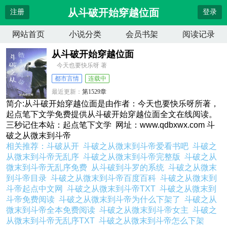
从斗破开始穿越位面
注册
登录
网站首页
小说分类
会员书架
阅读记录
从斗破开始穿越位面
今天也要快乐呀 著
都市言情
连载中
最近更新：
第1529章
更新时间：
2026-04-14 02:05:44
简介:从斗破开始穿越位面是由作者：今天也要快乐呀所著，
起点笔下文学免费提供从斗破开始穿越位面全文在线阅读。
三秒记住本站：起点笔下文学 网址：www.qdbxwx.com 斗
破之从微末到斗帝
相关推荐：
斗破从开
斗破之从微末到斗帝爱看书吧
斗破之
从微末到斗帝无乱序
斗破之从微末到斗帝完整版
斗破之从
微末到斗帝无乱序免费
从斗破到斗罗的系统
斗破之从微末
到斗帝目录
斗破之从微末到斗帝百度百科
斗破之从微末到
斗帝起点中文网
斗破之从微末到斗帝TXT
斗破之从微末到
斗帝免费阅读
斗破之从微末到斗帝为什么下架了
斗破之从
微末到斗帝全本免费阅读
斗破之从微末到斗帝女主
斗破之
从微末到斗帝无乱序TXT
斗破之从微末到斗帝怎么下架