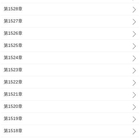
第1528章
第1527章
第1526章
第1525章
第1524章
第1523章
第1522章
第1521章
第1520章
第1519章
第1518章