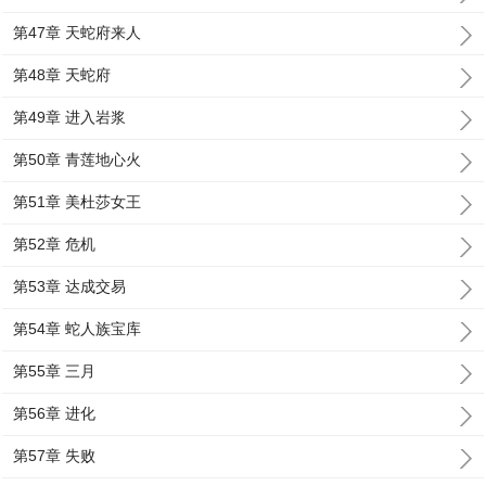
第47章 天蛇府来人
第48章 天蛇府
第49章 进入岩浆
第50章 青莲地心火
第51章 美杜莎女王
第52章 危机
第53章 达成交易
第54章 蛇人族宝库
第55章 三月
第56章 进化
第57章 失败