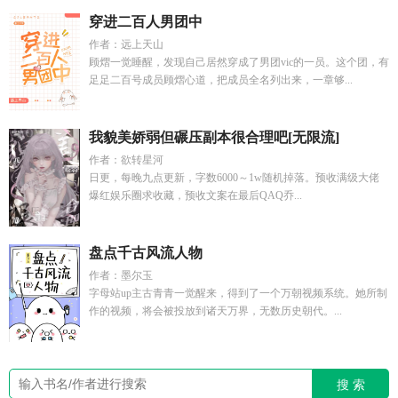
穿进二百人男团中
作者：远上天山
顾熠一觉睡醒，发现自己居然穿成了男团vic的一员。这个团，有
足足二百号成员顾熠心道，把成员全名列出来，一章够...
我貌美娇弱但碾压副本很合理吧[无限流]
作者：欲转星河
日更，每晚九点更新，字数6000～1w随机掉落。预收满级大佬
爆红娱乐圈求收藏，预收文案在最后QAQ乔...
盘点千古风流人物
作者：墨尔玉
字母站up主古青青一觉醒来，得到了一个万朝视频系统。她所制
作的视频，将会被投放到诸天万界，无数历史朝代。...
搜 索