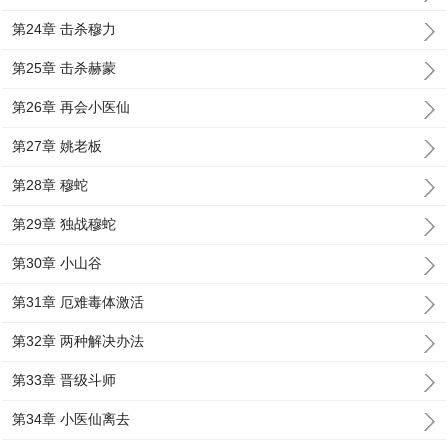
第24章 击杀穆力
第25章 击杀赫蒙
第26章 再会小医仙
第27章 姚老板
第28章 穆蛇
第29章 独战穆蛇
第30章 小山谷
第31章 厄难毒体激活
第32章 两种解决办法
第33章 晋级斗师
第34章 小医仙离去