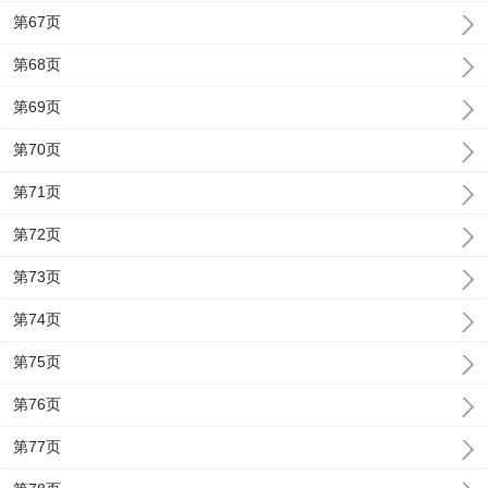
第67页
第68页
第69页
第70页
第71页
第72页
第73页
第74页
第75页
第76页
第77页