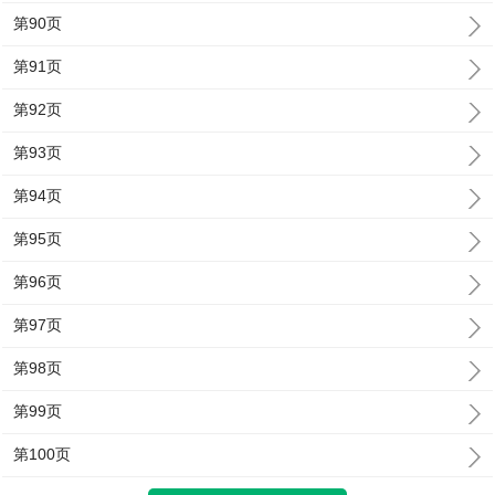
第90页
第91页
第92页
第93页
第94页
第95页
第96页
第97页
第98页
第99页
第100页