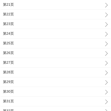
第21页
第22页
第23页
第24页
第25页
第26页
第27页
第28页
第29页
第30页
第31页
第32页