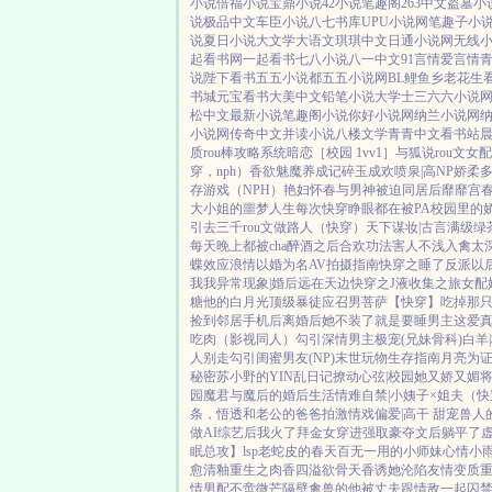
小说
倍福小说
宝鼎小说
42小说
笔趣阁
263中文
盗墓小
说
极品中文
车臣小说
八七书库
UPU小说网
笔趣子小
说
夏日小说
大文学
大语文
琪琪中文
日通小说网
无线
起看书网
一起看书
七八小说
八一中文
91言情
爱言情
说
陛下看书
五五小说都
五五小说网
BL鲤鱼乡
老花生
书城
元宝看书
大美中文
铅笔小说
大学士
三六六小说
松中文
最新小说
笔趣阁小说
你好小说网
纳兰小说网
小说网
传奇中文
并读小说
八楼文学
青青中文
看书站
质rou棒攻略系统
暗恋［校园 1vv1］
与狐说
rou文女
穿，nph）
香欲
魅魔养成记
碎玉成欢
喷泉|高NP
娇柔多汁
存游戏（NPH）
艳妇怀春
与男神被迫同居后
靡靡宫
大小姐的噩梦人生
每次快穿睁眼都在被PA
校园里的
引
去三千rou文做路人（快穿）
天下谋妆|古言
满级绿
每天晚上都被cha
醉酒之后
合欢功法害人不浅
入禽太
蝶效应
浪情
以婚为名
AV拍摄指南
快穿之睡了反派以
我我
异常现象|婚后
远在天边
快穿之J液收集之旅
女配
糖
他的白月光
顶级暴徒
应召男菩萨
【快穿】吃掉那
捡到邻居手机后
离婚后她不装了
就是要睡男主
这爱
吃肉
（影视同人）勾引深情男主
极宠(兄妹骨科)
白羊
人别走
勾引闺蜜男友(NP)
末世玩物生存指南
月亮为
秘密
苏小野的YIN乱日记
撩动心弦|校园
她又娇又媚
将
园
魔君与魔后的婚后生活
情难自禁|小姨子×姐夫
（快
条，悟透
和老公的爸爸拍激情戏
偏爱|高干 甜宠
兽人
做AI综艺后我火了
拜金女穿进强取豪夺文后躺平了
眠总攻】lsp老蛇皮的春天
百无一用的小师妹
心情小
愈
清釉
重生之肉香四溢
欲骨天香
诱她沦陷
友情变质
情男配
不啻微芒
隔壁禽兽的他
被丈夫跟情敌一起囚