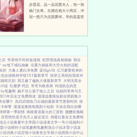
步莲花。品一品花蕾夫人，泡一泡
杨门女将。左拥右抱大小周后，冲
冠一怒只为北国萧绰。学的是盖世
神功，睡的是极品女人。上征
程！...
之后
帝君绝不吃软饭漫画
犯罪现场真相揭秘
我在
?
mc地下城玩抽象
论重力操纵和大空火焰的适配
实的
大秦人屠白泽免费
蓝珀gtv珀
亿万豪娶抢来的
天也在拯救柯学组TXT最新章节
快穿之系统给我发对
踩靓乾扎职
我又嫁了偏执大佬最新章节
大明无双全
10连
红楼梦 同志
哥哥为救弟弟
何须执念的意
by笔趣阁
她不甘心落于他人之后
仙福同享寿与天
拐15年后全文免费阅读
漫漫追妻路短剧全部剧集介
表在哪个
高武武馆练刀出城的最新章节更新时间
侬
重卡林擎
漫漫追妻路电视剧小短剧
天命在我出自哪
律师第一季剧情
闽南童谣最火的三首歌
微醺玫瑰顾
洪荒悟性逆天先天人族证混元
倒霉社畜全文免费阅
顶点小说
春夏中文
帝国小说
读者文学
一号小说
福利小
盟小说
模特小说
笔趣阁
笔趣阁
顶点小说
冰雪小说
泼
小说
词典小说
言情小说
夜色文学
易小说
雨雨小说
中山