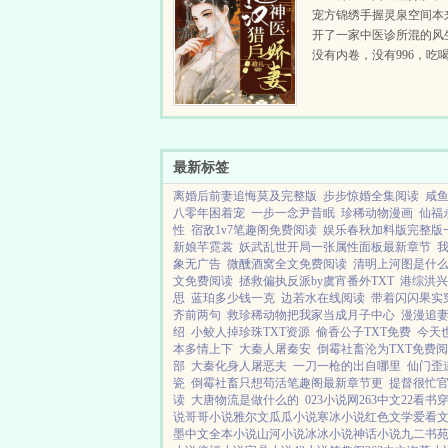
宠方锦绣手握灵泉空间本
开了一家中医诊所混的风
没有内卷，没有996，吃
钱钱赚的飞起。结果睡一
世一个穷苦山村的女孩身
命的赶上了大旱，一睁眼
了。幸好买她的这家人...
最新标签
离婚后前妻追悔莫及完整版
步步惊婚全集阅读
咸
八零年困着宠
一步一念尹昔眠
珍稀动物漫画
仙福
性
宿敌1v7笔趣阁免费阅读
娱乐春秋加料版完整版
新娘芊霓裳
妖武乱世开局一张属性面板最新章节
象无广告
微醺酒窝全文免费阅读
清明上河图是什
文免费阅读
拯救偏执反派by虞宵番外TXT
港综洪兴
思
蓝珀多少钱一克
边若水在线阅读
带着闪闪果实
齐前两句
救珍稀动物把我家当成月子中心
漫漫追
绍
小鲛人掉珍珠TXT资源
偷香公子TXT免费
今天
本多情上下
大秦人屠秦安
倒霉社畜沦为TXT免费
部
大秦化身人屠恶夫
一刀一枪的出自哪里
仙门歪
瓷
倒霉社畜只想苟活笔趣阁最新章节更
提督很忙
读
大唐物流是做什么的
023小说网
263中文
22看书
说
哥哥小说
雅尔文
瓜瓜小说
寒冰小说
红色文学
爱看
墨中文
全本小说
山河小说
冰冰小说
神话小说
九二书