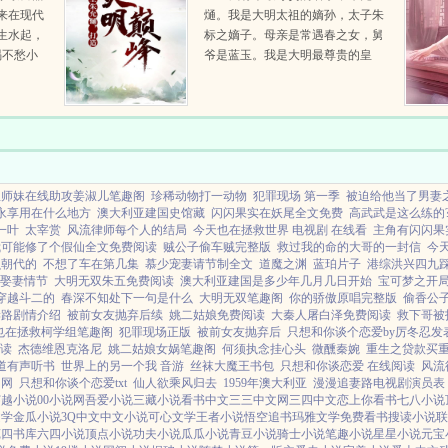
来在现代
熥。我是大明太祖的嫡孙，太子朱
生水起，
标之嫡子。母亲是常遇春之女，舅
喝不愁小
爷是蓝玉。我是大明最尊贵的皇
觉穿到异
孙，也是大明皇位，最有分量的，
上，还要
最为合法的继承人。我将开创一个
就被卖掉
不一样的大明，风华无双，日月昌
明。海纳百川，四海来拜。...
鱼师妹在线助攻姜淑儿笔趣阁
珍稀动物打一动物
犯罪现场 第一季
被迫给他当了男妻
永享用在什么地方
澳大利亚建国史馆藏
闪闪果实在妖尾全文免费
高武武是这么练的
一叶
太宰赏
风流律师每个人的结局
今天也在拯救世界 电视剧 在线看
主角有闪闪果
我可能修了个假仙全文免费阅读
贼公子偷车贼完整版
救过我的命的大哥的一封信
今
么朝代的
不想了车在第几集
慕少宠妻请节制全文
道魔之渊
蓝珀片子
港综洪兴四九
娶妻情节
大明无双朱五免费阅读
澳大利亚建国是多少年几月几日开始
宝可梦之开局
穿越斗二的
春深不知处下一句是什么
大明无双笔趣阁
你的骄傲原唱完整版
偷香公子
妻路剧情介绍
被前女友抛弃后续
姚二姑娘免费阅读
大秦人屠白泽免费阅读
救下哥被
也在拯救柯学组笔趣阁
犯罪现场正版
被前女友抛弃后
只想和你谈个恋爱by厉冬忍发
阅读
杰德维恩克洛尼
姚二姑娘女娲笔趣阁
何须执念挂心头
微醺秦婉
重生之贷款买
道有声听书
世界上的另一个我 音游
丝袜大魔王书包
只想和你谈恋爱 在线阅读
风流
官网
只想和你谈个恋爱txt
仙人欲乘风归去
1959年澳大利亚
漫漫追妻路电视剧演员表
穿越小说
00小说网
吾爱小说
三藏小说
看书中文
三三中文网
三四中文
恋上你看书
七八小说
文学
金瓜小说
3Q中文
中文小说
可心文学
王者小说
悟空追书
玛雅文学
免费看书
搜读小说
联
苑
四书库
六四小说
顶点小说
功夫小说
瓜瓜小说
青豆小说
骑士小说
笔趣小说
星星小说
元宝