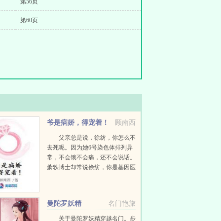
第56页
第60页
爷是病娇，得宠着！
顾南西
父亲总是说，徐纺，你怎么不
去死呢。因为她6号染色体排列异
常，不会饿不会痛，还不会说话。
萧轶博士却常说徐纺，你是基因医
学的传奇。因为她的视力与听力是
正常人类的二十一倍，奔跑弹跳臂
力是三十三倍，再生与自愈能力高
曼陀罗妖精
名门艳旅
达八十四倍。周边的人...
关于曼陀罗妖精穿越名门。步