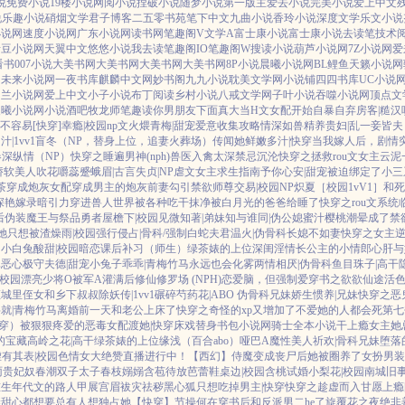
说
免费小说
19楼小说
网阅小说
捏破小说
随梦小说
第一版主
爱去小说
完美小说
爱上中文
说
乐趣小说
硝烟文学
君子博客
二五零书苑
笔下中文
九曲小说
香玲小说
深度文学
乐文小说
小说网
速度小说网
广东小说网
读书网
笔趣阁V
文学A
富士康小说
富士康小说
去读笔
技术
青豆小说网
天翼中文
悠悠小说
我去读
笔趣阁IO
笔趣阁W
搜读小说
葫芦小说网
7Z小说网
爱
看书
007小说
大美书网
大美书网
大美书网
大美书网
8P小说
晨曦小说网
BL鲤鱼
天籁小说网
网
未来小说网
一夜书库
麒麟中文网
妙书阁
九九小说
耽美文学网
小说铺
四四书库
UC小说
纳兰小说网
爱上中文
小子小说
布丁阅读
乡村小说
八戒文学网
子叶小说
吞噬小说网
顶点文
晨曦小说网
小说酒吧
牧龙师
笔趣读
你男朋友下面真大
当H文女配开始自暴自弃
房客|糙汉
配不容易[快穿]
幸瘾|校园np
文火煨青梅|甜宠
爱意收集攻略
情深如兽
精养贵妇|乱
一妾皆夫
|1vv1
盲冬（NP，替身上位，追妻火葬场）
传闻她鲜嫩多汁|快穿
当我嫁人后，剧情
春深
纵情（NP）
快穿之睡遍男神(nph)
兽医
入禽太深
禁忌沉沦
快穿之拯救rou文女主
云泥
娇软美人
吹花嚼蕊
蹙蛾眉|古言
失贞|NP
虐文女主求生指南
予你心安|甜宠
被迫绑定了小三
茶穿成炮灰女配
穿成男主的炮灰前妻
勾引禁欲师尊
交易|校园NP
炽夏［校园1vV1］
和死
深
艳嫁录
暗引力
穿进兽人世界被各种吃干抹净
被白月光的爸爸给睡了
快穿之rou文系统
后
伪装魔王与祭品勇者
屋檐下|校园
见微知著|弟妹
知与谁同|伪公媳
蜜汁樱桃
潮晕
成了禁
她只想被渣
燥雨|校园
强行侵占|骨科/强制
白蛇夫君
温火|伪骨科
长媳不如妻
快穿之女主
只小白兔
酸甜|校园暗恋
课后补习（师生）
绿茶婊的上位
深闺淫情
长公主的小情郎
心肝与
真恶心
极守夫德|甜宠
小兔子乖乖|青梅竹马
永远也会化雾
两情相厌|伪骨科
鱼目珠子|高干
|校园
漂亮少将O被军A灌满后
修仙修罗场 (NPH)
恋爱脑，但强制爱
穿书之欲欲仙途
活色
证
城里侄女和乡下叔叔
除妖传|1vv1
碾碎芍药花|ABO 伪骨科兄妹
娇生惯养|兄妹
快穿之恶
就|青梅竹马
离婚前一天和老公上床了
快穿之奇怪的xp又增加了
不爱她的人都会死
第七
穿）被狠狠疼爱的恶毒女配
渡她|快穿
床戏替身
书包小说网
骑士全本小说
干上瘾
女主她
的宝藏
高岭之花|高干
绿茶婊的上位
缘浅（百合abo）哑巴A
魔性美人
祈欢|骨科兄妹
堕落
虚有其表|校园
色情女大绝赞直播进行中！
【西幻】侍魔
变成丧尸后她被圈养了
女扮男装
雨
贵妃奴
春潮
双子太子
春枝嫋嫋
含苞待放
芭蕾鞋
桌边|校园
含桃
试婚
小梨花|校园
南城旧
重生年代文的路人甲
展宫眉
袚灾祛秽
黑心狐只想吃掉男主|快穿
快穿之趁虚而入
甘愿上瘾[
禁
甜心都想要
总有人想独占她
【快穿】节操何在
穿书后和反派男二he了
旋覆花之夜
绝非