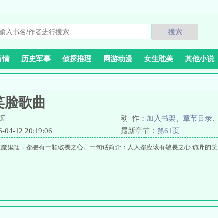
搜索
言情
历史军事
侦探推理
网游动漫
女生耽美
其他小说
笑脸歌曲
姬
动 作：
加入书架
、
章节目录
4-12 20:19:06
最新章节：
第61页
妖魔鬼怪，都要有一颗敬畏之心。一句话简介：人人都应该有敬畏之心 诡异的笑