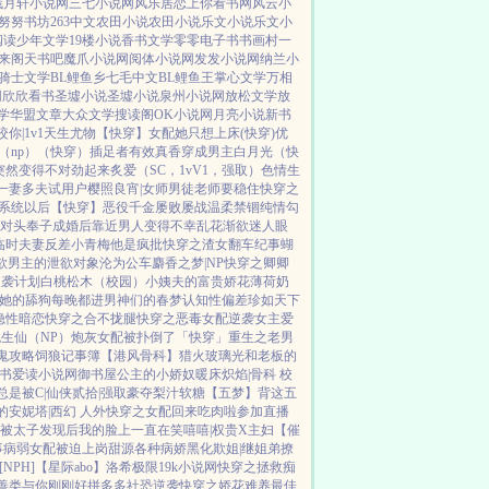
残月轩小说网
三七小说网
风乐居
恋上你看书网
风云小
努努书坊
263中文
农田小说
农田小说
乐文小说
乐文小
阅读
少年文学
19楼小说
香书文学
零零电子书
书画村
一
来阁
天书吧
魔爪小说网
阅体小说网
发发小说网
纳兰小
骑士文学
BL鲤鱼乡
七毛中文
BL鲤鱼王
掌心文学
万相
网
欣欣看书
圣墟小说
圣墟小说
泉州小说网
放松文学
放
学
华盟文章
大众文学
搜读阁
OK小说网
月亮小说
新书
咬你|1v1
天生尤物【快穿】
女配她只想上床(快穿)
优
（np）
（快穿）插足者
有效真香
穿成男主白月光（快
突然变得不对劲起来
炙爱（SC，1vV1，强取）
色情生
一妻多夫试用户
樱照良宵|女师男徒
老师要稳住
快穿之
系统以后【快穿】
恶役千金屡败屡战
温柔禁锢
纯情勾
对头奉子成婚后
靠近男人变得不幸
乱花渐欲迷人眼
临时夫妻
反差小青梅
他是疯批
快穿之渣女翻车纪事
蝴
欲男主的泄欲对象
沦为公车
麝香之梦|NP
快穿之卿卿
逆袭计划
白桃松木（校园）
小姨夫的富贵娇花
薄荷奶
她的舔狗
每晚都进男神们的春梦
认知性偏差
珍如天下
隐性暗恋
快穿之合不拢腿
快穿之恶毒女配逆袭
女主爱
生仙（NP）
炮灰女配被扑倒了「快穿」
重生之老男
鬼攻略
饲狼记事簿
【港风骨科】猎火
玻璃光
和老板的
书
爱读小说网
御书屋
公主的小娇奴
暖床
炽焰|骨科 校
总是被C|仙侠
贰拾|强取豪夺
梨汁软糖
【五梦】背这五
的安妮塔|西幻 人外
快穿之女配回来吃肉啦
参加直播
被太子发现后
我的脸上一直在笑嘻嘻|权贵X主妇
【催
事
病弱女配被迫上岗
甜源
各种病娇黑化
欺姐|继姐弟
撩
NPH]
【星际abo】洛希极限
19k小说网
快穿之拯救痴
善类
与你刚刚好
拼多多社恐逆袭
快穿之娇花难养
最佳