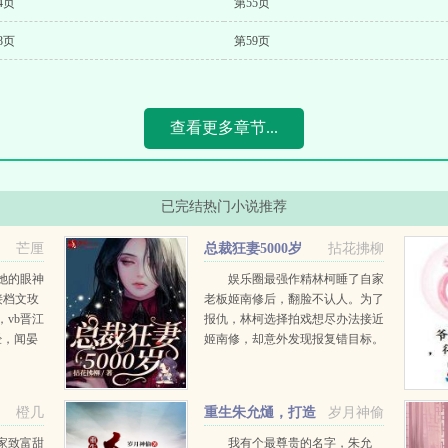
4页
第55页
8页
第59页
查看更多章节...
已完结热门小说推荐
芒厘
总裁狂妻5000岁
拈花拂柳
她的眼神
娱乐圈最强作精林柯睡了自家
接档文玫
老板姬南修后，翻脸不认人。为了
，vb晋江
报仇，林柯选择拍戏想尽办法接近
经，闻晏
姬南修，却意外发现报复错目标。
地火过一
不作不林柯，又刚又杠作遍娱乐
女主角，
圈，仗着一身本事收获一圈女粉。
姬南修一点点爱上这个作天作地的
橙几
重生朱允熥，打造
岁月神偷
女人后，却发现她居然追着他的...
大明巅峰
家致富甜
我有个最尊贵的名字，朱允