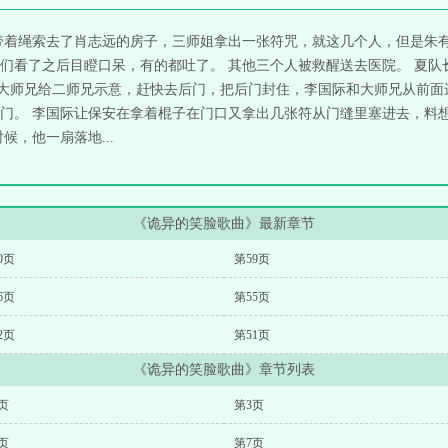
带着绳索去了肖志远的房子，三师姐拿出一张符咒，就这几个人，但是朱
们看了之后目瞪口呆，有的都吐了。 其他三个人被救醒送去医院。 夏队
 大师兄给二师兄示意，赶快去后门，把后门封住，李国际和大师兄从前
门。 李国际让保安在拿着棍子在门口又拿出几张符从门缝里塞进去，料
，他一扇落地...
《诡异的笑脸歌曲》最新章节
0页
第59页
6页
第55页
2页
第51页
《诡异的笑脸歌曲》章节列表
页
第3页
页
第7页