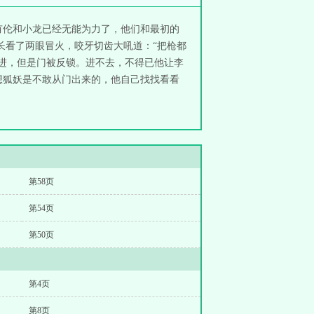
有伦和小龙已经无能为力了，他们和最初的
长看了两眼冒火，咬牙切齿大吼道：“把枪都
面进，但是门被反锁。进不去，不得已他让李
想狐妖是不敢从门出来的，他自己找找看看
第58页
第54页
第50页
第4页
第8页