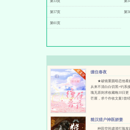
第53页
第5
第57页
第5
第61页
缠住春夜
★破镜重圆暗恋他看
从来不清白白切黑×钓系
瑰无原则求收藏晚10日更
芒厘，求个作收文案1曾
和梁音夜的CP声势浩大
阵她做过多次他电影里的
别人求...
糙汉猎户神医娇妻
种田空间虐渣打脸发