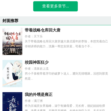
查看更多章节...
封面推荐
带着战略仓库回大唐
作者：天下乐
关于带着战略仓库回大唐穿越大唐贞观年的李恪，本想凭着自己
传销讲师的能力，洗脑一帮忠实班底，苟着当个不...
校园神医狂少
作者：清泉岩上流
穷小子拿根带着牙印的破萝卜送人，遭到无情嘲讽，没想到那竟
然是...
我的外甥是雍正
作者：满汀洲
作为京城庶女界巅峰，淑宁有嫡母爱，兄长疼，德妃姐姐给撑
腰。选秀才撂牌，后脚圣旨赐婚。未婚夫勋臣之后，天子近臣，