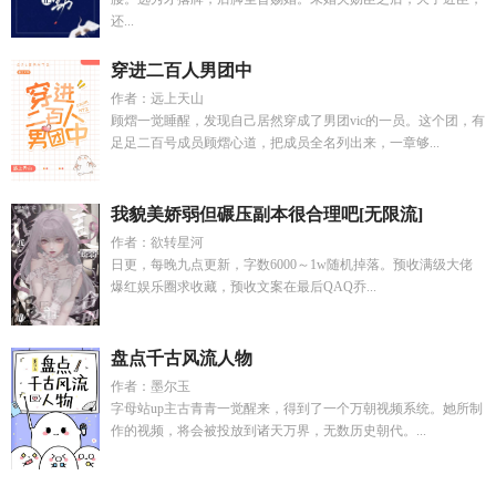
还...
穿进二百人男团中
作者：远上天山
顾熠一觉睡醒，发现自己居然穿成了男团vic的一员。这个团，有
足足二百号成员顾熠心道，把成员全名列出来，一章够...
我貌美娇弱但碾压副本很合理吧[无限流]
作者：欲转星河
日更，每晚九点更新，字数6000～1w随机掉落。预收满级大佬
爆红娱乐圈求收藏，预收文案在最后QAQ乔...
盘点千古风流人物
作者：墨尔玉
字母站up主古青青一觉醒来，得到了一个万朝视频系统。她所制
作的视频，将会被投放到诸天万界，无数历史朝代。...