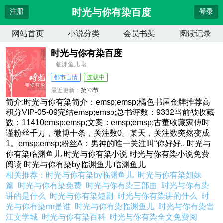
时光与你有染百度
注册
登录
网站首页
小说分类
会员书架
阅读记录
时光与你有染百度
临渊鱼儿 著
都市言情
连载中
最近更新：
第73节
更新时间：
2026-04-14 10:27:54
简介:时光与你有染简介：emsp;emsp;橘色书屋金牌推荐高
积分VIP-05-09完结emsp;emsp;总书评数：9332当前被收藏
数：11410emsp;emsp;文案：emsp;emsp;古董收藏家傅时
谨粉丝千万，微博十条，关注数0。某天，关注数突然变成
1。emsp;emsp;粉丝A：男神的唯一关注叫“你好好.. 时光与
你有染临渊鱼儿 时光与你有染小说 时光与你有染小说免费
阅读 时光与你有染by临渊鱼儿 临渊鱼儿
相关推荐：
时光与你有染by临渊鱼儿
时光与你有染姐妹
篇
时光与你有染免费
时光与你有染三部曲
时光与你有染
讲的是什么
时光与你有染短剧
时光与你有染讲的什么
时
光与你有染mr是谁
时光与你有染临渊鱼儿
时光与你有染晋
江文学城
时光与你有染百科
时光与你有染全文免费阅