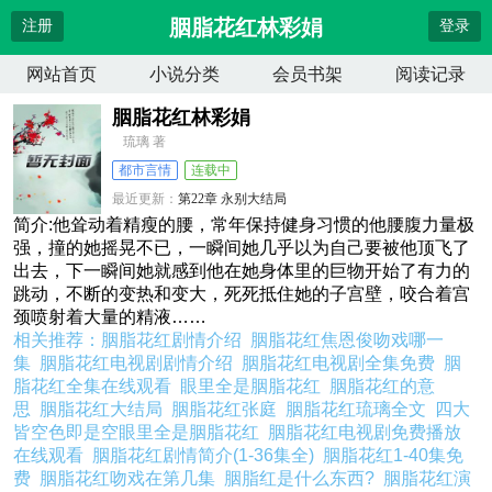
胭脂花红林彩娟
注册
登录
网站首页
小说分类
会员书架
阅读记录
胭脂花红林彩娟
琉璃 著
都市言情
连载中
最近更新：
第22章 永别大结局
更新时间：
2026-04-11 20:37:44
简介:他耸动着精瘦的腰，常年保持健身习惯的他腰腹力量极
强，撞的她摇晃不已，一瞬间她几乎以为自己要被他顶飞了
出去，下一瞬间她就感到他在她身体里的巨物开始了有力的
跳动，不断的变热和变大，死死抵住她的子宫壁，咬合着宫
颈喷射着大量的精液……
相关推荐：
胭脂花红剧情介绍
胭脂花红焦恩俊吻戏哪一
集
胭脂花红电视剧剧情介绍
胭脂花红电视剧全集免费
胭
脂花红全集在线观看
眼里全是胭脂花红
胭脂花红的意
思
胭脂花红大结局
胭脂花红张庭
胭脂花红琉璃全文
四大
皆空色即是空眼里全是胭脂花红
胭脂花红电视剧免费播放
在线观看
胭脂花红剧情简介(1-36集全)
胭脂花红1-40集免
费
胭脂花红吻戏在第几集
胭脂红是什么东西?
胭脂花红演