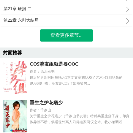
第21章 证据 二
第22章 永别大结局
查看更多章节...
封面推荐
COS挚友组就是要OOC
作者：温水煮书
最近的更新时间每晚0点本文文案我COS了咒术○战剧场版的
BOSS夏○杰，基友则COS了出圈烫男...
重生之护花痞少
作者：千岁山
关于重生之护花痞少（千岁山书友群）特种兵重生痞子身，却身
体异状不断，偶遇世外高人习得道家两仪之术。收小弟调戏...