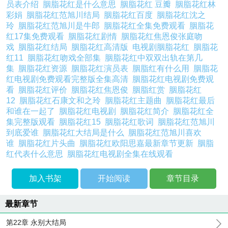
员表介绍
胭脂花红是什么意思
胭脂花红 豆瓣
胭脂花红林
彩娟
胭脂花红范旭川结局
胭脂花红百度
胭脂花红沈之
玲
胭脂花红范旭川是牛郎
胭脂花红全集免费观看
胭脂花
红17集免费观看
胭脂花红剧情
胭脂花红焦恩俊张庭吻
戏
胭脂花红结局
胭脂花红高清版
电视剧胭脂花红
胭脂花
红11
胭脂花红吻戏全部集
胭脂花红中双双出轨在第几
集
胭脂花红资源
胭脂花红演员表
胭脂红有什么用
胭脂花
红电视剧免费观看完整版全集高清
胭脂花红电视剧免费观
看
胭脂花红评价
胭脂花红焦恩俊
胭脂红赏
胭脂花红
12
胭脂花红石康文和之玲
胭脂花红主题曲
胭脂花红最后
和谁在一起了
胭脂花红电视剧
胭脂花红简介
胭脂花红全
集完整版观看
胭脂花红15
胭脂花红歌词
胭脂花红范旭川
到底爱谁
胭脂花红大结局是什么
胭脂花红范旭川喜欢
谁
胭脂花红片头曲
胭脂花红欧阳思嘉最新章节更新
胭脂
红代表什么意思
胭脂花红电视剧全集在线观看
加入书架
开始阅读
章节目录
最新章节
第22章 永别大结局