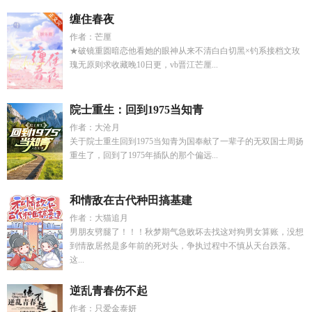
缠住春夜
作者：芒厘
★破镜重圆暗恋他看她的眼神从来不清白白切黑×钓系接档文玫
瑰无原则求收藏晚10日更，vb晋江芒厘...
院士重生：回到1975当知青
作者：大沧月
关于院士重生回到1975当知青为国奉献了一辈子的无双国士周扬
重生了，回到了1975年插队的那个偏远...
和情敌在古代种田搞基建
作者：大猫追月
男朋友劈腿了！！！秋梦期气急败坏去找这对狗男女算账，没想
到情敌居然是多年前的死对头，争执过程中不慎从天台跌落。
这...
逆乱青春伤不起
作者：只爱金泰妍