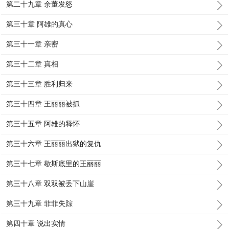
第二十九章 余董发怒
第三十章 阿雄的真心
第三十一章 亲密
第三十二章 真相
第三十三章 胜利归来
第三十四章 王丽丽被抓
第三十五章 阿雄的释怀
第三十六章 王丽丽出狱的复仇
第三十七章 歇斯底里的王丽丽
第三十八章 双双被丢下山崖
第三十九章 菲菲失踪
第四十章 说出实情