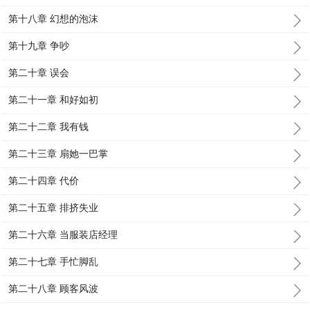
第十八章 幻想的泡沫
第十九章 争吵
第二十章 误会
第二十一章 和好如初
第二十二章 我有钱
第二十三章 扇她一巴掌
第二十四章 代价
第二十五章 排挤失业
第二十六章 当服装店经理
第二十七章 手忙脚乱
第二十八章 顾客风波