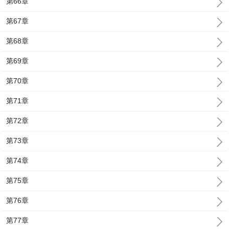
第66章
第67章
第68章
第69章
第70章
第71章
第72章
第73章
第74章
第75章
第76章
第77章