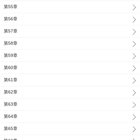
第55章
第56章
第57章
第58章
第59章
第60章
第61章
第62章
第63章
第64章
第65章