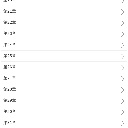
第20章
第21章
第22章
第23章
第24章
第25章
第26章
第27章
第28章
第29章
第30章
第31章