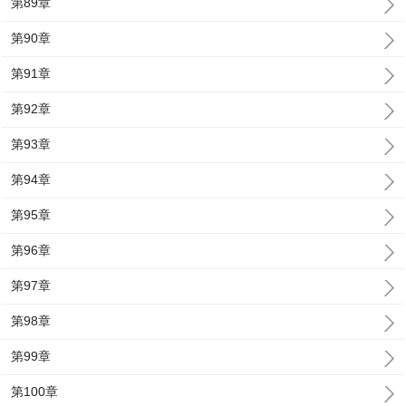
第89章
第90章
第91章
第92章
第93章
第94章
第95章
第96章
第97章
第98章
第99章
第100章