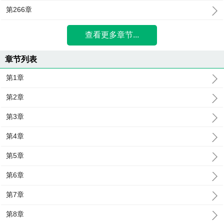
第266章
查看更多章节...
章节列表
第1章
第2章
第3章
第4章
第5章
第6章
第7章
第8章