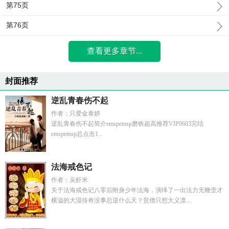
第75页
第76页
查看更多章节...
封面推荐
逆乱青春伤不起
作者：只爱金泰妍
逆乱青春伤不起简介emspemsp磨铁超高推荐VIP0603完结
emspemsp总点击1...
法海戒色记
作者：吴虾米
关于法海戒色记八零后附身少年法海，演绎了一出法力无鞭歪才
横溢的大湿传奇没事总逆什么天？贫僧只想大义凛...