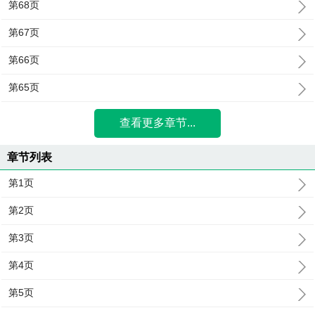
第68页
第67页
第66页
第65页
查看更多章节...
章节列表
第1页
第2页
第3页
第4页
第5页