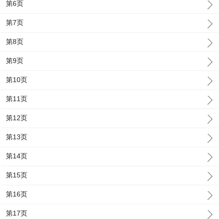
第6页
第7页
第8页
第9页
第10页
第11页
第12页
第13页
第14页
第15页
第16页
第17页