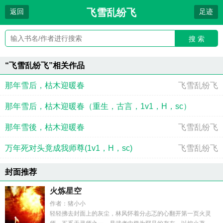
飞雪乱纷飞
返回
足迹
搜 索
“飞雪乱纷飞”相关作品
那年雪后，枯木迎暖春
飞雪乱纷飞
那年雪后，枯木迎暖春（重生，古言，1v1，H，sc）
那年雪後，枯木迎暖春
飞雪乱纷飞
飞雪乱纷飞
万年死对头竟成我师尊(1v1，H，sc)
飞雪乱纷飞
封面推荐
火炼星空
作者：猪小小
轻轻拂去封面上的灰尘，林风怀着分忐忑的心翻开第一页火灵