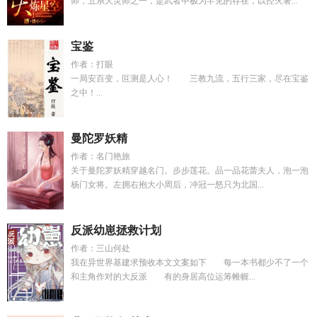
师，五系天灵师之一，是武者中极为罕见的存在，以控火著...
宝鉴
作者：打眼
一局安百变，叵测是人心！ 三教九流，五行三家，尽在宝鉴
之中！...
曼陀罗妖精
作者：名门艳旅
关于曼陀罗妖精穿越名门。步步莲花。品一品花蕾夫人，泡一泡
杨门女将。左拥右抱大小周后，冲冠一怒只为北国...
反派幼崽拯救计划
作者：三山何处
我在异世界基建求预收本文文案如下 每一本书都少不了一个
和主角作对的大反派 有的身居高位运筹帷幄...