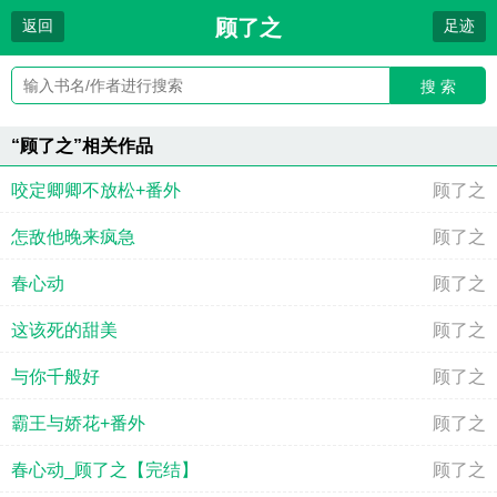
顾了之
返回
足迹
搜 索
“顾了之”相关作品
咬定卿卿不放松+番外
顾了之
怎敌他晚来疯急
顾了之
春心动
顾了之
这该死的甜美
顾了之
与你千般好
顾了之
霸王与娇花+番外
顾了之
春心动_顾了之【完结】
顾了之