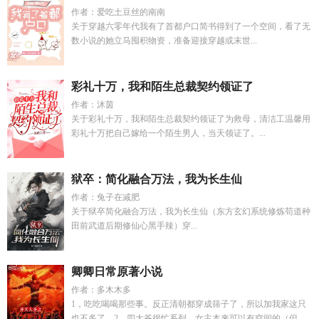
作者：爱吃土豆丝的南南
关于穿越六零年代我有了首都户口简书得到了一个空间，看了无
数小说的她立马囤积物资，准备迎接穿越或末世...
彩礼十万，我和陌生总裁契约领证了
作者：沐茵
关于彩礼十万，我和陌生总裁契约领证了为救母，清洁工温馨用
彩礼十万把自己嫁给一个陌生男人，当天领证了。...
狱卒：简化融合万法，我为长生仙
作者：兔子在减肥
关于狱卒简化融合万法，我为长生仙（东方玄幻系统修炼苟道种
田前武道后期修仙心黑手辣）穿...
卿卿日常原著小说
作者：多木木多
1，吃吃喝喝那些事。反正清朝都穿成筛子了，所以加我家这只
也不多了。2，四大爷很忙系列。女主本来可以有空间的（但