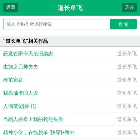
道长单飞
返回
足迹
搜 索
“道长单飞”相关作品
恶魔管家今天依旧励志
道长单飞
虫族之元帅夫夫
道长单飞
模范家庭
道长单飞
我靠抽卡凹人设
道长单飞
人偶笔记[穿书]
道长单飞
当副人格看上我的死对头后
道长单飞
精神小伙，在线脱单 [快穿]+番外
道长单飞