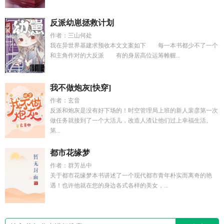
反派幼崽拯救计划
作者：三山何处
我在异世界基建求预收本文文案如下 每一本书都少不了一个
和主角作对的大反派 有的身居高位运筹帷幄...
我不做炮灰[快穿]
作者：玄音
反派和炮灰是没有好下场的！时空管理局上班的新人裴彦第一次
做任务就接到了一个大活儿，改造人渣让他们过上幸福生活。
第...
都市花缘梦
作者：群芳丛中
关于都市花缘梦本书讲述了一个现代都市青年朴实而离奇的艳
遇！也许他就在您的身边各式各样的美女，...