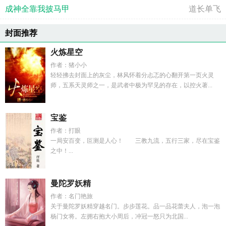
成神全靠我披马甲
道长单飞
封面推荐
火炼星空
作者：猪小小
轻轻拂去封面上的灰尘，林风怀着分忐忑的心翻开第一页火灵
师，五系天灵师之一，是武者中极为罕见的存在，以控火著...
宝鉴
作者：打眼
一局安百变，叵测是人心！ 三教九流，五行三家，尽在宝鉴
之中！...
曼陀罗妖精
作者：名门艳旅
关于曼陀罗妖精穿越名门。步步莲花。品一品花蕾夫人，泡一泡
杨门女将。左拥右抱大小周后，冲冠一怒只为北国...