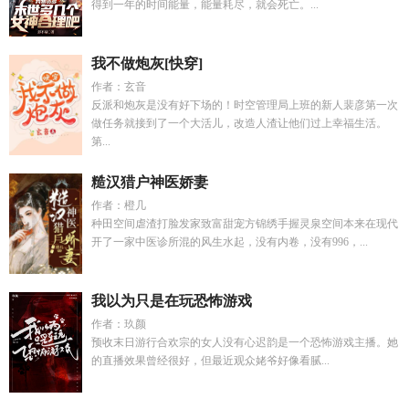
得到一年的时间能量，能量耗尽，就会死亡。...
我不做炮灰[快穿]
作者：玄音
反派和炮灰是没有好下场的！时空管理局上班的新人裴彦第一次
做任务就接到了一个大活儿，改造人渣让他们过上幸福生活。
第...
糙汉猎户神医娇妻
作者：橙几
种田空间虐渣打脸发家致富甜宠方锦绣手握灵泉空间本来在现代
开了一家中医诊所混的风生水起，没有内卷，没有996，...
我以为只是在玩恐怖游戏
作者：玖颜
预收末日游行合欢宗的女人没有心迟韵是一个恐怖游戏主播。她
的直播效果曾经很好，但最近观众姥爷好像看腻...