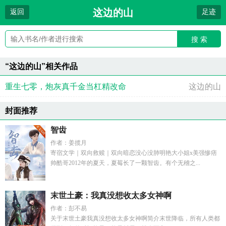
这边的山
返回
足迹
搜 索
“这边的山”相关作品
重生七零，炮灰真千金当杠精改命
这边的山
封面推荐
智齿
作者：姜揽月
寄宿文学｜双向救赎｜双向暗恋没心没肺明艳大小姐x美强惨痞
帅酷哥2012年的夏天，夏莓长了一颗智齿。有个无稽之...
末世土豪：我真没想收太多女神啊
作者：彭不易
关于末世土豪我真没想收太多女神啊简介末世降临，所有人类都