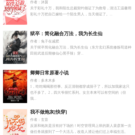
作者：沐茵
关于彩礼十万，我和陌生总裁契约领证了为救母，清洁工温馨用
彩礼十万把自己嫁给一个陌生男人，当天领证了。...
狱卒：简化融合万法，我为长生仙
作者：兔子在减肥
关于狱卒简化融合万法，我为长生仙（东方玄幻系统修炼苟道种
田前武道后期修仙心黑手辣）穿...
卿卿日常原著小说
作者：多木木多
1，吃吃喝喝那些事。反正清朝都穿成筛子了，所以加我家这只
也不多了。2，四大爷很忙系列。女主本来可以有空间的（但
我...
我不做炮灰[快穿]
作者：玄音
反派和炮灰是没有好下场的！时空管理局上班的新人裴彦第一次
做任务就接到了一个大活儿，改造人渣让他们过上幸福生活。