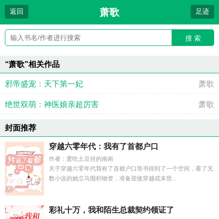
萧歌
返回
足迹
搜 索
“萧歌”相关作品
邪帝盛宠：天下第一妃
萧歌
绝世双萌：神医娘亲超厉害
萧歌
封面推荐
穿越六零年代：我有了首都户口
作者：爱吃土豆丝的南南
关于穿越六零年代我有了首都户口简书得到了一个空间，看了无
数小说的她立马囤积物资，准备迎接穿越或末世...
彩礼十万，我和陌生总裁契约领证了