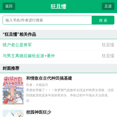
狂且懦
返回
足迹
搜 索
“狂且懦”相关作品
猎户老公是将军
狂且懦
与男主离婚后嫁给反派+番外
狂且懦
封面推荐
和情敌在古代种田搞基建
作者：大猫追月
男朋友劈腿了！！！秋梦期气急败坏去找这对狗男女算账，没想
到情敌居然是多年前的死对头，争执过程中不慎从天台跌落。
这...
校园神医狂少