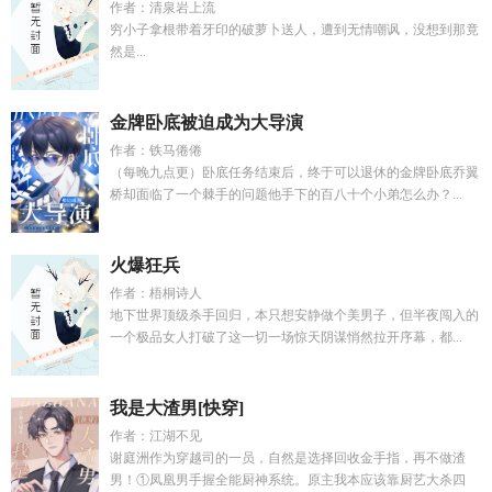
作者：清泉岩上流
穷小子拿根带着牙印的破萝卜送人，遭到无情嘲讽，没想到那竟
然是...
金牌卧底被迫成为大导演
作者：铁马倦倦
（每晚九点更）卧底任务结束后，终于可以退休的金牌卧底乔翼
桥却面临了一个棘手的问题他手下的百八十个小弟怎么办？...
火爆狂兵
作者：梧桐诗人
地下世界顶级杀手回归，本只想安静做个美男子，但半夜闯入的
一个极品女人打破了这一切一场惊天阴谋悄然拉开序幕，都...
我是大渣男[快穿]
作者：江湖不见
谢庭洲作为穿越司的一员，自然是选择回收金手指，再不做渣
男！①凤凰男手握全能厨神系统。原主我本应该靠厨艺大杀四