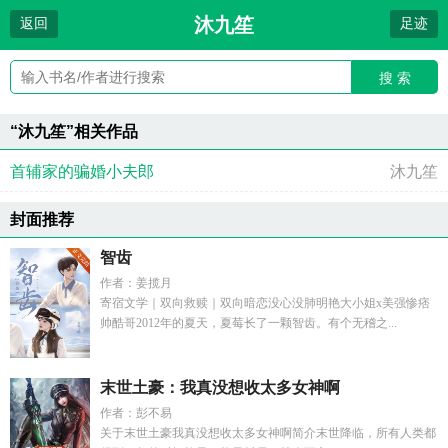
沐九笙
返回
足迹
搜 索
“沐九笙”相关作品
首辅家的骗婚小夫郎
沐九笙
封面推荐
智齿
作者：姜揽月
寄宿文学｜双向救赎｜双向暗恋没心没肺明艳大小姐x美强惨痞
帅酷哥2012年的夏天，夏莓长了一颗智齿。有个无稽之...
末世土豪：我真没想收太多女神啊
作者：彭不易
关于末世土豪我真没想收太多女神啊简介末世降临，所有人类都