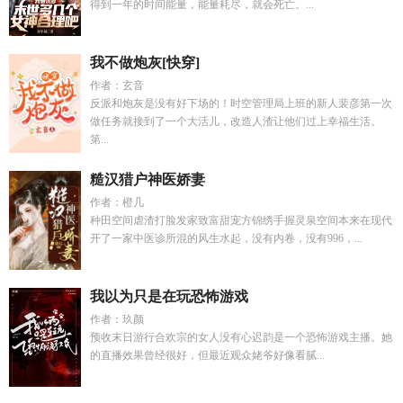
得到一年的时间能量，能量耗尽，就会死亡。...
我不做炮灰[快穿]
作者：玄音
反派和炮灰是没有好下场的！时空管理局上班的新人裴彦第一次
做任务就接到了一个大活儿，改造人渣让他们过上幸福生活。
第...
糙汉猎户神医娇妻
作者：橙几
种田空间虐渣打脸发家致富甜宠方锦绣手握灵泉空间本来在现代
开了一家中医诊所混的风生水起，没有内卷，没有996，...
我以为只是在玩恐怖游戏
作者：玖颜
预收末日游行合欢宗的女人没有心迟韵是一个恐怖游戏主播。她
的直播效果曾经很好，但最近观众姥爷好像看腻...