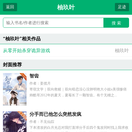
柚玖叶
返回
足迹
搜 索
“柚玖叶”相关作品
从零开始杀穿诡异游戏
柚玖叶
封面推荐
智齿
作者：姜揽月
寄宿文学｜双向救赎｜双向暗恋没心没肺明艳大小姐x美强惨痞
帅酷哥2012年的夏天，夏莓长了一颗智齿。有个无稽之...
分手而已他怎么突然发疯
作者：不见仙踪
下本渣攻的白月光总对我打直球分手后四个鬼攻同时找上我求收