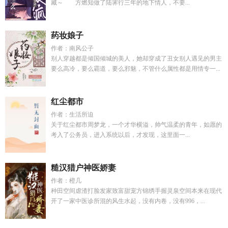
藏～ 方燃知做了陆霁行三年的地下情人，不要...
药妆娘子
作者：南风公子
别人穿越都是倾国倾城的美人，她却穿成了丑女别人遇见的男主
要么高冷，要么霸道，要么邪魅，不管什么属性都是用情专一...
红尘都市
作者：生活所迫
关于红尘都市周梦龙，一个才华横溢，帅气温柔的青年，如愿的
考入了公务员，进入系统以后，才发现，这里面一...
糙汉猎户神医娇妻
作者：橙几
种田空间虐渣打脸发家致富甜宠方锦绣手握灵泉空间本来在现代
开了一家中医诊所混的风生水起，没有内卷，没有996，...