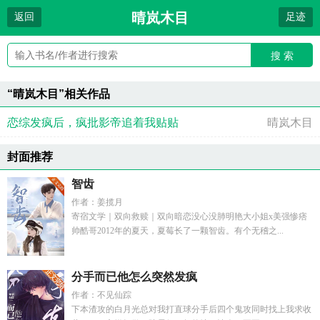
晴岚木目
返回
足迹
搜 索
“晴岚木目”相关作品
恋综发疯后，疯批影帝追着我贴贴
晴岚木目
封面推荐
智齿
作者：姜揽月
寄宿文学｜双向救赎｜双向暗恋没心没肺明艳大小姐x美强惨痞
帅酷哥2012年的夏天，夏莓长了一颗智齿。有个无稽之...
分手而已他怎么突然发疯
作者：不见仙踪
下本渣攻的白月光总对我打直球分手后四个鬼攻同时找上我求收