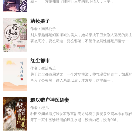
藏～ 方燃知做了陆霁行三年的地下情人，不要...
药妆娘子
作者：南风公子
别人穿越都是倾国倾城的美人，她却穿成了丑女别人遇见的男主
要么高冷，要么霸道，要么邪魅，不管什么属性都是用情专一...
红尘都市
作者：生活所迫
关于红尘都市周梦龙，一个才华横溢，帅气温柔的青年，如愿的
考入了公务员，进入系统以后，才发现，这里面一...
糙汉猎户神医娇妻
作者：橙几
种田空间虐渣打脸发家致富甜宠方锦绣手握灵泉空间本来在现代
开了一家中医诊所混的风生水起，没有内卷，没有996，...