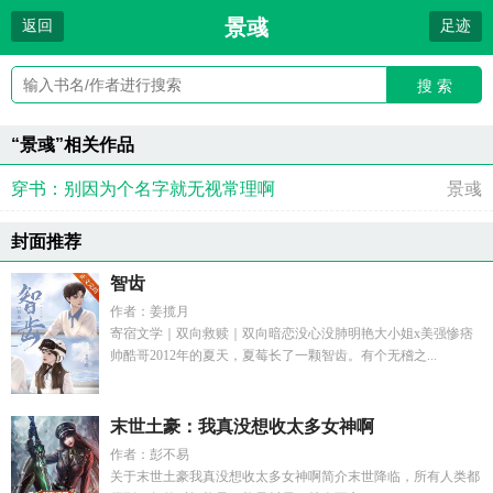
景彧
返回
足迹
搜 索
“景彧”相关作品
穿书：别因为个名字就无视常理啊
景彧
封面推荐
智齿
作者：姜揽月
寄宿文学｜双向救赎｜双向暗恋没心没肺明艳大小姐x美强惨痞
帅酷哥2012年的夏天，夏莓长了一颗智齿。有个无稽之...
末世土豪：我真没想收太多女神啊
作者：彭不易
关于末世土豪我真没想收太多女神啊简介末世降临，所有人类都