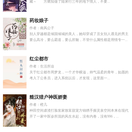
藏～ 方燃知做了陆霁行三年的地下情人，不要...
药妆娘子
作者：南风公子
别人穿越都是倾国倾城的美人，她却穿成了丑女别人遇见的男主
要么高冷，要么霸道，要么邪魅，不管什么属性都是用情专一...
红尘都市
作者：生活所迫
关于红尘都市周梦龙，一个才华横溢，帅气温柔的青年，如愿的
考入了公务员，进入系统以后，才发现，这里面一...
糙汉猎户神医娇妻
作者：橙几
种田空间虐渣打脸发家致富甜宠方锦绣手握灵泉空间本来在现代
开了一家中医诊所混的风生水起，没有内卷，没有996，...