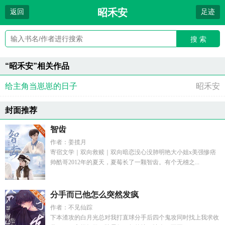
昭禾安
返回
足迹
搜 索
“昭禾安”相关作品
给主角当崽崽的日子
昭禾安
封面推荐
智齿
作者：姜揽月
寄宿文学｜双向救赎｜双向暗恋没心没肺明艳大小姐x美强惨痞
帅酷哥2012年的夏天，夏莓长了一颗智齿。有个无稽之...
分手而已他怎么突然发疯
作者：不见仙踪
下本渣攻的白月光总对我打直球分手后四个鬼攻同时找上我求收