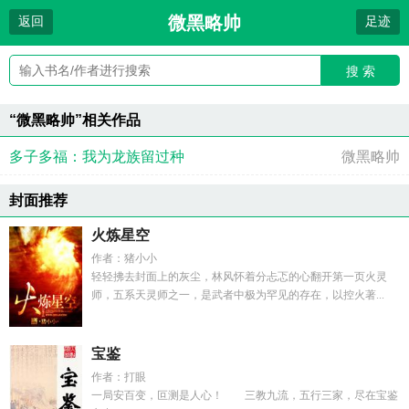
微黑略帅
返回
足迹
搜 索
“微黑略帅”相关作品
多子多福：我为龙族留过种
微黑略帅
封面推荐
火炼星空
作者：猪小小
轻轻拂去封面上的灰尘，林风怀着分忐忑的心翻开第一页火灵
师，五系天灵师之一，是武者中极为罕见的存在，以控火著...
宝鉴
作者：打眼
一局安百变，叵测是人心！ 三教九流，五行三家，尽在宝鉴