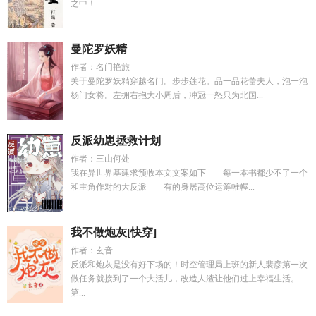
之中！...
曼陀罗妖精
作者：名门艳旅
关于曼陀罗妖精穿越名门。步步莲花。品一品花蕾夫人，泡一泡
杨门女将。左拥右抱大小周后，冲冠一怒只为北国...
反派幼崽拯救计划
作者：三山何处
我在异世界基建求预收本文文案如下 每一本书都少不了一个
和主角作对的大反派 有的身居高位运筹帷幄...
我不做炮灰[快穿]
作者：玄音
反派和炮灰是没有好下场的！时空管理局上班的新人裴彦第一次
做任务就接到了一个大活儿，改造人渣让他们过上幸福生活。
第...