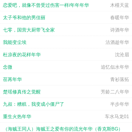
恋爱吧，就像不曾受过伤害一样/年年年华
木槿天蓝
太子爷和他的男佳丽
春暖年华
七零，国营大厨带飞全家
诗酒年华
我能变尘埃
沽酒趁年华
杜凉夜的花样年华
沈沧眉
念微
追忆似水年华
荏苒年华
青衫落拓
楚瑶修真传之觉醒
芳龄二八年华
九叔：糟糕，我变成小僵尸了
半步年华
重生火热年华
车水马龙01
（海贼王同人）海贼王之爱有你的流光年华（香克斯BG）