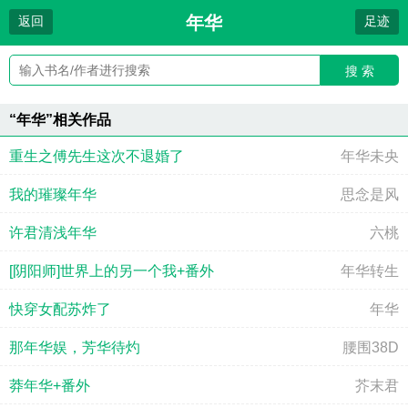
年华
返回
足迹
搜 索
“年华”相关作品
重生之傅先生这次不退婚了
年华未央
我的璀璨年华
思念是风
许君清浅年华
六桃
[阴阳师]世界上的另一个我+番外
年华转生
快穿女配苏炸了
年华
那年华娱，芳华待灼
腰围38D
莽年华+番外
芥末君