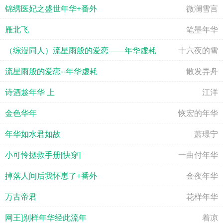
锦绣医妃之盛世年华+番外
微澜雪言
雁北飞
笔墨年华
（综漫同人）流星雨般的爱恋——年华虚耗
十六夜的雪
流星雨般的爱恋--年华虚耗
散发弄舟
诗酒趁年华 上
江洋
金色华年
恢宏的年华
年华如水君如故
萧璟宁
小可怜拯救手册[快穿]
一曲付年华
掉落人间后我怀崽了+番外
金夜年华
万古帝君
花样年华
网王]别样年华经此流年
着凉