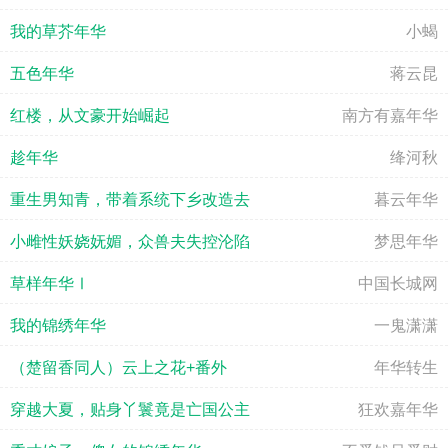
我的草芥年华
小蝎
五色年华
蒋云昆
红楼，从文豪开始崛起
南方有嘉年华
趁年华
绛河秋
重生男知青，带着系统下乡改造去
暮云年华
小雌性妖娆妩媚，众兽夫失控沦陷
梦思年华
草样年华Ⅰ
中国长城网
我的锦绣年华
一鬼潇潇
（楚留香同人）云上之花+番外
年华转生
穿越大夏，贴身丫鬟竟是亡国公主
狂欢嘉年华