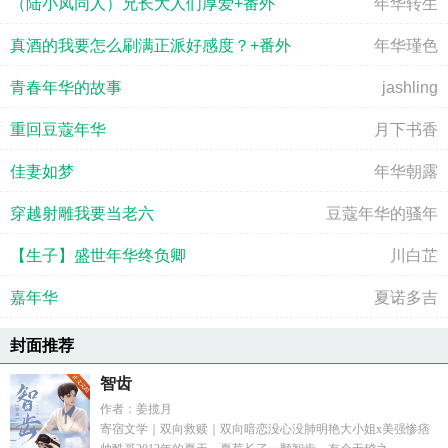
（陆小凤同人）兄长大人们厚爱+番外
年华转生
真酒的我要怎么刷满正派好感度？+番外
年华瑾色
青春年华的故事
jashling
重回豆蔻年华
月下书香
佳妻如梦
年华朝露
穿越射雕我要当老六
豆蔻年华的骚年
【生子】盛世年华终负卿
川白芷
嘉年华
夏诺多吉
封面推荐
智齿
作者：姜揽月
寄宿文学｜双向救赎｜双向暗恋没心没肺明艳大小姐x美强惨痞