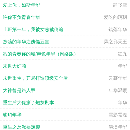
爱上你，如斯年华
静飞雪
许你不负青春年华
爱吃的玥玥
上班第一年，我被女总裁倒追
错落年华
放荡的年华之傀儡五皇
风之邪天王
我的青春你的城/声色年华（网络版）
红九
末世大奸商
年华
末世重生，开局打造顶级安全屋
云慕年华
大神曾是路人甲
年华温暖
重生后大佬撕了炮灰剧本
年华
琥珀年华
雪影霜魂
重生之反派要逆袭
淡淡年华