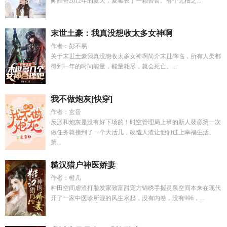
帅酷哥2012年的夏天，夏莓长了一颗智齿。有个无稽之...
末世土豪：我真没想收太多女神啊
作者：彭不易
关于末世土豪我真没想收太多女神啊简介末世降临，所有人类都
得到一年的时间能量，能量耗尽，就会死亡。...
我不做炮灰[快穿]
作者：玄音
反派和炮灰是没有好下场的！时空管理局上班的新人裴彦第一次
做任务就接到了一个大活儿，改造人渣让他们过上幸福生活。
第...
糙汉猎户神医娇妻
作者：橙几
种田空间虐渣打脸发家致富甜宠方锦绣手握灵泉空间本来在现代
开了一家中医诊所混的风生水起，没有内卷，没有996，...