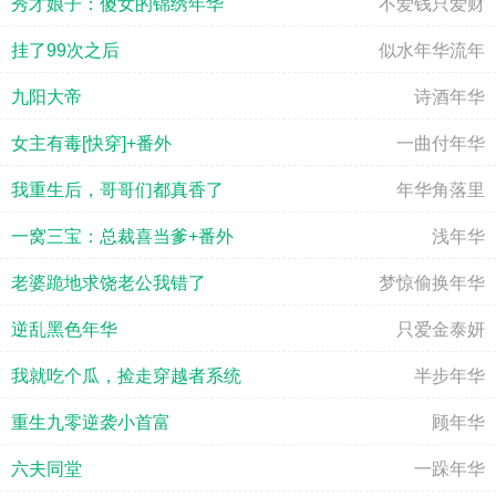
秀才娘子：傻女的锦绣年华
不爱钱只爱财
挂了99次之后
似水年华流年
九阳大帝
诗酒年华
女主有毒[快穿]+番外
一曲付年华
我重生后，哥哥们都真香了
年华角落里
一窝三宝：总裁喜当爹+番外
浅年华
老婆跪地求饶老公我错了
梦惊偷换年华
逆乱黑色年华
只爱金泰妍
我就吃个瓜，捡走穿越者系统
半步年华
重生九零逆袭小首富
顾年华
六夫同堂
一跺年华