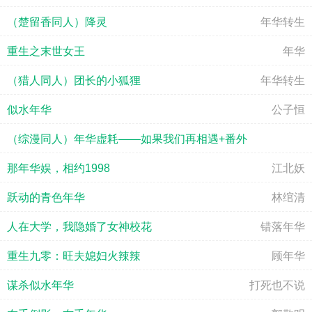
（楚留香同人）降灵
年华转生
重生之末世女王
年华
（猎人同人）团长的小狐狸
年华转生
似水年华
公子恒
（综漫同人）年华虚耗——如果我们再相遇+番外
那年华娱，相约1998
江北妖
十六夜的雪
跃动的青色年华
林绾清
人在大学，我隐婚了女神校花
错落年华
重生九零：旺夫媳妇火辣辣
顾年华
谋杀似水年华
打死也不说