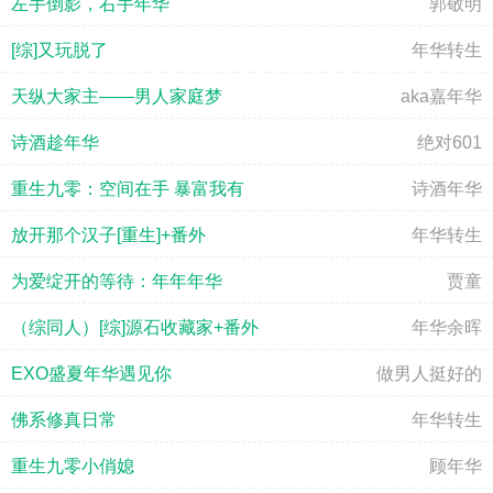
左手倒影，右手年华
郭敬明
[综]又玩脱了
年华转生
天纵大家主——男人家庭梦
aka嘉年华
诗酒趁年华
绝对601
重生九零：空间在手 暴富我有
诗酒年华
放开那个汉子[重生]+番外
年华转生
为爱绽开的等待：年年年华
贾童
（综同人）[综]源石收藏家+番外
年华余晖
EXO盛夏年华遇见你
做男人挺好的
佛系修真日常
年华转生
重生九零小俏媳
顾年华