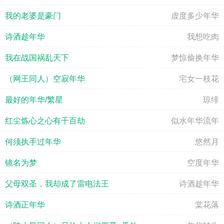
我的老婆是豪门
虚度多少年华
艾斯的安
诗酒趁年华
我想吃肉
我在战国祸乱天下
梦惊偷换年华
（网王同人）空寂年华
宅女一枝花
最好的年华/繁星
琼绯
红尘炼心之心有千百劫
似水年华流年
何须执手过年华
悠然月
镜名为梦
空度年华
父母双圣，我却成了雷电法王
诗酒趁年华
诗酒正年华
棠花落