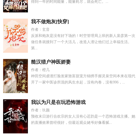
得到一年的时间能量，能量耗尽，就会死亡。...
我不做炮灰[快穿]
作者：玄音
反派和炮灰是没有好下场的！时空管理局上班的新人裴彦第一次
做任务就接到了一个大活儿，改造人渣让他们过上幸福生活。
第...
糙汉猎户神医娇妻
作者：橙几
种田空间虐渣打脸发家致富甜宠方锦绣手握灵泉空间本来在现代
开了一家中医诊所混的风生水起，没有内卷，没有996，...
我以为只是在玩恐怖游戏
作者：玖颜
预收末日游行合欢宗的女人没有心迟韵是一个恐怖游戏主播。她
的直播效果曾经很好，但最近观众姥爷好像看腻...