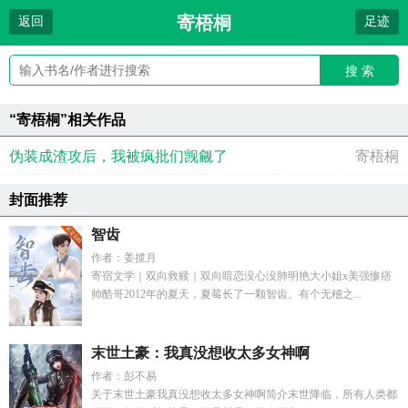
寄梧桐
返回
足迹
搜 索
“寄梧桐”相关作品
伪装成渣攻后，我被疯批们觊觎了
寄梧桐
封面推荐
智齿
作者：姜揽月
寄宿文学｜双向救赎｜双向暗恋没心没肺明艳大小姐x美强惨痞
帅酷哥2012年的夏天，夏莓长了一颗智齿。有个无稽之...
末世土豪：我真没想收太多女神啊
作者：彭不易
关于末世土豪我真没想收太多女神啊简介末世降临，所有人类都