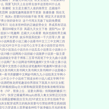
主戴帽子
穿越兄帝我为贵
农女去逃荒
今夜换乘by
什么
我要飞到天上去去呀去放羊这首歌叫什么名
诗
装傻呢
女主是主播万人迷的推荐文
总裁做不
意思啊
妖颜笔趣阁最新章节更新
装傻装傻
我在无
爱了
炮灰a
想要问问你敢不敢 李尾
绑定天才就变强
6岁博士张炘炀专访
这个代驾太无敌了短剧免费观
爷35
论在末世种田的正确姿势全文
养成系有话说
集
重回80哑女不弃
凤霸九天女主下卷
渡阳气txt
穿
捉妖1v1笔趣阁
总裁大人站着要
炮灰也能给男主戴
卡妙哭了米罗哄
娱乐帝国系统第一千六百零八章
媒
00小说网
吾爱小说
三藏小说
看书中文
三三中文网
三四
小说
3Q中文
中文小说
可心文学
王者小说
悟空追书
玛
六四小说
顶点小说
功夫小说
瓜瓜小说
青豆小说
骑士小
小说
19楼小说
网阅小说
捏破小说
随梦小说
第一版主
爱
说
硝烟文学
君子博客
二五零书苑
笔下中文
九曲小说
香
度小说网
广东小说网
读书网
笔趣阁V
文学A
富士康小说
天翼中文
悠悠小说
我去读
笔趣阁IO
笔趣阁W
搜读小说
说
大美书网
大美书网
大美书网
大美书网
8P小说
晨曦小
网
一夜书库
麒麟中文网
妙书阁
九九小说
耽美文学网
小
爱上中文
小子小说
布丁阅读
乡村小说
八戒文学网
子叶
小说酒吧
牧龙师
笔趣读
你男朋友下面真大
当H文女配
穿]
幸瘾|校园np
文火煨青梅|甜宠
爱意收集攻略
情深如
盲冬（NP，替身上位，追妻火葬场）
传闻她鲜嫩多汁|
NP）
快穿之睡遍男神(nph)
兽医
入禽太深
禁忌沉沦
快
吹花嚼蕊
蹙蛾眉|古言
失贞|NP
虐文女主求生指南
予你
炮灰女配
穿成男主的炮灰前妻
勾引禁欲师尊
交易|校园
暗引力
穿进兽人世界被各种吃干抹净
被白月光的爸爸