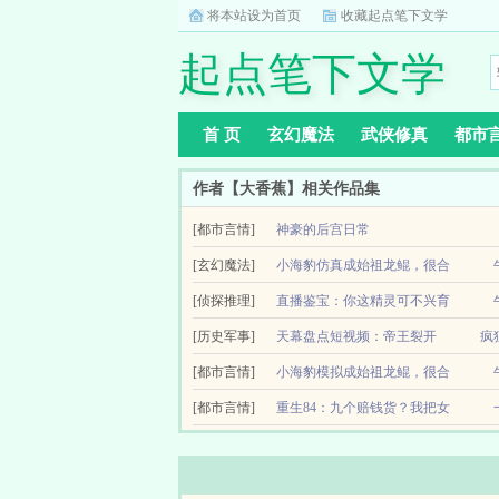
将本站设为首页
收藏起点笔下文学
起点笔下文学
首 页
玄幻魔法
武侠修真
都市
作者【大香蕉】相关作品集
[都市言情]
神豪的后宫日常
重回2014，获得神豪签到系统，只需签到就有钱
[玄幻魔法]
小海豹仿真成始祖龙鲲，很合
处处都是美好风景，妖娆尤物，花月无限。有钱，真的
[侦探推理]
理吧
直播鉴宝：你这精灵可不兴育
全民御兽的时代，人人都有专属天赋。前身是新手
[历史军事]
啊！
天幕盘点短视频：帝王裂开
疯
小海豹开局，也能养出始祖龙鲲。小灵猴开局，也能养
鉴宝主播叶银川一觉醒来，发现自己穿越宝可梦平
（天幕群像历史解说游戏解说动漫解说近代解说）
[都市言情]
小海豹模拟成始祖龙鲲，很合
友，你这腕力，可不兴育啊！你可曾听闻，超雄综合症
传说中的仙女？刷朱元璋麻了，他开局一个碗，吃到现
[都市言情]
理吧
重生84：九个赔钱货？我把女
全民御兽的时代，人人都有专属天赋。前身是新手
儿宠上天
小海豹开局，也能养出始祖龙鲲。小灵猴开局，也能养
重活一世的许正带着无尽的悔恨，回到了自己第九