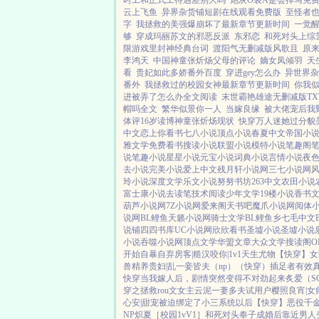
时工和正式工待遇差别大吗
炮灰O装A是会掉马免
云上飞鱼
异界杂货铺短剧在线观看免费版
至怪者
字
我拯救的美强爆崩坏了最新章节更新时间
一觉
够
穿成玛丽苏文的邪恶反派
东邪恋
和死对头上综
限游戏里封神经典台词
渡阳气无删减版风歌且
原来
李鸿天
中国神童张炘炀父母的评论
嫡女凤倾羽
天
看
贵妃如此多娇番外百度
穿进gey怎么办
异世界杂
番外
我拯救过的校园女神最新章节更新时间
你我
进被弄了怎么办全文阅读
末世霸艳雄途无删减版TX
帽吗全文
繁华似景你一人
当嫁良缘
被大佬宠后我
体评16岁读博神童张炘炀现状
快穿万人迷她过分貌
中文
恋上你看书
七八小说
顶点小说
春夏中文
帝国小
雅文学
免费看书
搜读小说
联盟小说
模特小说
笔趣阁
说
笔趣小说
星星小说
元宝小说
词典小说
言情小说
夜
去小说
完美小说
爱上中文
残月轩小说网
三七小说网
玲小说
深度文学
乐文小说
努努书坊
263中文
农田小说
富士康小说
去读笔
技术阅读
少年文学
19楼小说
香书
葫芦小说网
7Z小说网
爱来阁
天书吧
魔爪小说网
阅体
说网
BL鲤鱼
天籁小说网
骑士文学
BL鲤鱼乡
七毛中文
说铺
四四书库
UC小说网
欣欣看书
圣墟小说
圣墟小说
小说
吞噬小说网
顶点文学
华盟文章
大众文学
搜读阁
O
开始自暴自弃
房客|糙汉
咬你|1v1
天生尤物【快穿】
女
兽
精养贵妇|乱
一妾皆夫（np）
（快穿）插足者
有效
快穿
当我嫁人后，剧情突然变得不对劲起来
炙爱（S
穿之拯救rou文女主
云泥
一妻多夫试用户
樱照良宵|女
心安|甜宠
被迫绑定了小三系统以后【快穿】
恶役千
NP
炽夏［校园1vV1］
和死对头奉子成婚后
靠近男人