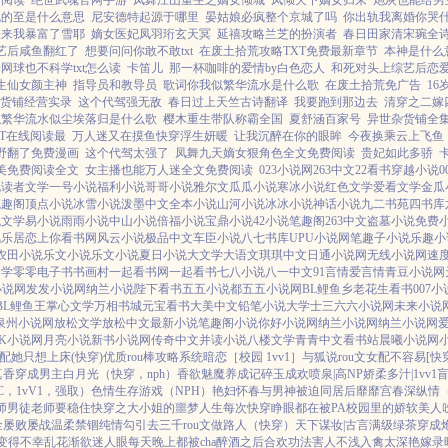
费阅读
绝世武魂官网手游
凤舞江山重生之嫡女倾城
凤倾天下嫡女归来
炮灰也能给男
也的至是什么意思
尼安德特起源于哪里
晏姑娘必疯整个京城了吗
你出轨我离婚你哭
醒来我暴富了雪耶
嫡女医妃凤羽珩玄天冥
延禧攻略兰芝的扮演者
春日田家清宋琬全
艺后咸鱼翻红了
想要问问你敢不敢txt
在废土拾荒攻略TXT免费最新章节
本神是什么
网球也不科学txt怎么读
卡笛儿
那一杯咖啡的爱情by白色恋人
和死对头上综艺后恋
生仙女颜主神
指导员和教导员
歌词你我似繁华流水是什么歌
在废土拾荒免广告
1
货铺经营实录
这个代驾强无敌
春日过上天竺古诗翻译
我要跑到那边去
清穿之二嫁四
似繁华流水似尘埃落归是什么歌
樱木重生带队称霸全国
夏舒涵百家号
异世杂货铺全
T在线阅读最
万人迷又在摸鱼快穿浮生妍暖
让我沉醉在你的眼眸
今夜换乘云上飞鱼
野翻了免费漫画
这个代驾太强了
凤舞九天嫡女狠角色全文免费阅读
贵妃如此多骄
美免费阅读全文
女主播也能万人迷全文免费阅读
023小说网
263中文
22看书
穿越小说
说
读者文学
一号小说
福利小说
哥哥小说
雅尔文
瓜瓜小说
寒冰小说
红色文学
爱看文学
金瓜
笔趣阁
顶点小说
冰雪小说
泼墨中文
全本小说
山河小说
冰冰小说
神话小说
九二书苑
四书库
色文学
易小说
雨雨小说
中山小说
倍福小说
宝鼎小说
42小说
笔趣阁
263中文
盗墓小说
免费
风乐居
恋上你看书网
风云小说
极品中文
车臣小说
八七书库
UPU小说网
笔趣子小说
乐趣小
农田小说
乐文小说
乐文小说
夏日小说
大文学
大语文
琪琪中文
日通小说网
无线小说网
速
文学
零零电子书
书画村
一起看书网
一起看书
七八小说
八一中文
91言情
爱言情
青豆小说网
小说网
发发小说网
纳兰小说
陛下看书
五五小说都
五五小说网
BL鲤鱼乡
老花生看书
007小
BL鲤鱼王
掌心文学
万相书城
元宝看书
大美中文
铅笔小说
大学士
三六六小说网
未来小说
泉州小说网
放松文学
放松中文
最新小说
笔趣阁小说
你好小说网
纳兰小说网
纳兰小说网
K小说网
月亮小说
新书小说网
传奇中文
并读小说
八楼文学
青青中文
看书站
晨曦小说网
配她只想上床(快穿)
优质rou棒攻略系统
暗恋［校园 1vv1］
与狐说
rou文女配不容易[快
真香
穿成男主白月光（快穿，nph）
香欲
魅魔养成记
碎玉成欢
喷泉|高NP
娇柔多汁|1vv1
C，1vV1，强取）
色情生存游戏（NPH）
艳妇怀春
与男神被迫同居后
靡靡宫春深
纵情（
师男徒
老师要稳住
快穿之大小姐的噩梦人生
每次快穿睁眼都在被PA
校园里的娇软美人
金屡败屡战
温柔禁锢
纯情勾引
去三千rou文做路人（快穿）
天下谋妆|古言
满级绿茶穿成
变得不幸
乱花渐欲迷人眼
每天晚上都被cha
醉酒之后
合欢功法害人不浅
入禽太深
艳嫁录