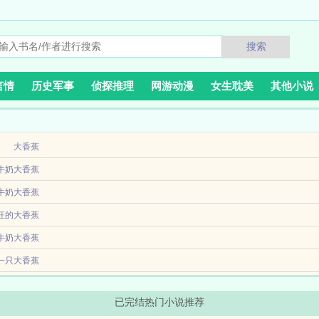
搜索
言情
历史军事
侦探推理
网游动漫
女生耽美
其他小说
大香蕉
。在这个直播正式异军突起的一年，刚刚相亲被拒的宁远程，获得了神豪签到系统。从
牛奶大香蕉
可以为所欲...
牛奶大香蕉
最废天赋远古记忆。穿越后却觉醒金手指御兽仿真器。这一刻起！仿真上古时代，激活
狂的大香蕉
出齐天大圣。...
行世界，连养的小卡比兽都喂不饱的他，决定凭本事赚到第一桶金，却发现自己觉醒了
萧择作为一个工具人，不知道自己刷出来的短视频，会被共享到古代。刷各种名场面，
牛奶大香蕉
？什...
在从...
一只大香蕉
最废天赋远古记忆。穿越后却觉醒金手指御兽模拟器。这一刻起！模拟上古时代，激活
已完结热门小说推荐
出齐天大圣。...
个女儿出生的那天，前世的他重男轻女，九个女儿被他折磨的死的死残的残就连老婆也