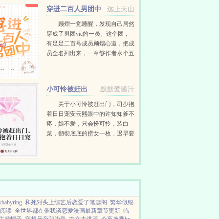
穿进二百人男团中
远上天山
顾熠一觉睡醒，发现自己居然
穿成了男团vic的一员。这个团，
有足足二百号成员顾熠心道，把成
员全名列出来，一章够作者水个五
百字啊。vic团人数众多，厮杀激
烈，top们拍戏上综艺样样不落，
至于back，老板大手一挥...
小可怜被赶出
默默爱酱汁
门，司少抱着日日宠
关于小可怜被赶出门，司少抱
着日日宠安云熙眼中的许知知爹不
疼，娘不爱，只会扮可怜，装白
菜，彻彻底底的捞女一枚，迟早要
被江家赶出门去！然而等了一天又
一天，许知知还是稳坐江家大宅，
一面吃虾一面懵懂她为什么要走
呀？老公爱，公...
abyring
和死对头上综艺后恋爱了笔趣阁
繁华似锦
阅读
全世界都在催我谈恋爱漫画最新章节更新
临