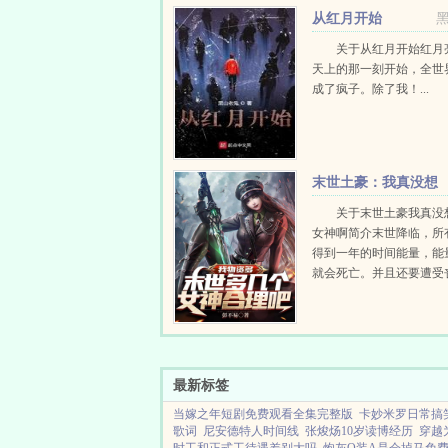
错，并依靠着重生回来的金手指，带着九个女儿和老婆
从红月开始
关于从红月开始红月
天上的那一刻开始，全世
成了疯子。除了我！...
末世土豪：我真没想
收太多女神啊
关于末世土豪我真没
女神啊简介末世降临，所
得到一年的时间能量，能
就会死亡。并且还要遭受
和寒流暴风雨地震海啸台
火山干旱等各种天灾的爆
重生的萧扬，回到了末世来临
最新标签
当嫁之年短剧免费观看全集完整版
卡妙米罗日常搞
歌词
尼安德特人时间线
张焌炀10岁读博经历
穿越