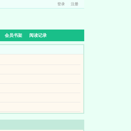
登录
注册
会员书架
阅读记录
此，他抱美人，住豪宅，走上肆意的神豪之路，人生
原初血脉。宠兽天赋技能进化路线，我通通都要！
直播鉴宝系统宝可梦也是宝，怎么就不兴鉴了？宝
美女，历史，游戏，动漫刷嬴政颤抖双手这难道是
原初血脉。宠兽天赋技能进化路线，我通通都要！
绝望的喝药自杀，这一世他要弥补前世犯下的过