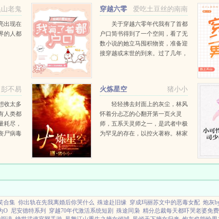
过上所有人羡慕的生...
黑山老鬼
穿越六零
爱吃土豆丝的南南
年代：我有了首都户口
亮出现在
关于穿越六零年代我有了首都
界的人都
户口简书得到了一个空间，看了无
数小说的她立马囤积物资，准备迎
接穿越或末世的到来。过了几年，
简书都已经忘了这个念头以后，没
想到一觉醒来就换了时空。穿越到
1968年，虽然是个孤女但家产丰
彭不易
火炼星空
猪小小
厚，没有极...
想收太多
轻轻拂去封面上的灰尘，林风
有人类都
怀着分忐忑的心翻开第一页火灵
量耗尽，
师，五系天灵师之一，是武者中极
丧尸病毒
为罕见的存在，以控火著称。林家
风大洪水
少年，手执长枪，孤身踏上武者之
锤！意外
路。这是一个浩瀚而神秘的世界，
...
这是一个星空最强者的崛起之路。
一人，一火，炼尽...
笑合集
你出轨在先我离婚后你哭什么
殊途赴旧缘
穿成玛丽苏文中的恶毒女配
炮灰byb
为O
尼安德特系列
穿越70年代激活系统短剧
殊途同枭
精分总裁每天都吓哭老婆免费