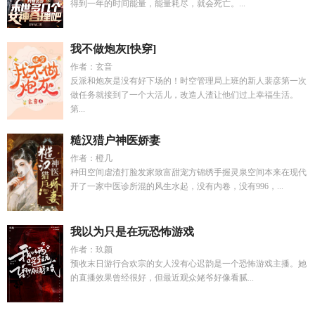
得到一年的时间能量，能量耗尽，就会死亡。...
我不做炮灰[快穿]
作者：玄音
反派和炮灰是没有好下场的！时空管理局上班的新人裴彦第一次
做任务就接到了一个大活儿，改造人渣让他们过上幸福生活。
第...
糙汉猎户神医娇妻
作者：橙几
种田空间虐渣打脸发家致富甜宠方锦绣手握灵泉空间本来在现代
开了一家中医诊所混的风生水起，没有内卷，没有996，...
我以为只是在玩恐怖游戏
作者：玖颜
预收末日游行合欢宗的女人没有心迟韵是一个恐怖游戏主播。她
的直播效果曾经很好，但最近观众姥爷好像看腻...