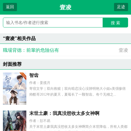
壹凌
返回
足迹
搜 索
“壹凌”相关作品
職場背德：前輩的危險佔有
壹凌
封面推荐
智齿
作者：姜揽月
寄宿文学｜双向救赎｜双向暗恋没心没肺明艳大小姐x美强惨痞
帅酷哥2012年的夏天，夏莓长了一颗智齿。有个无稽之...
末世土豪：我真没想收太多女神啊
作者：彭不易
关于末世土豪我真没想收太多女神啊简介末世降临，所有人类都