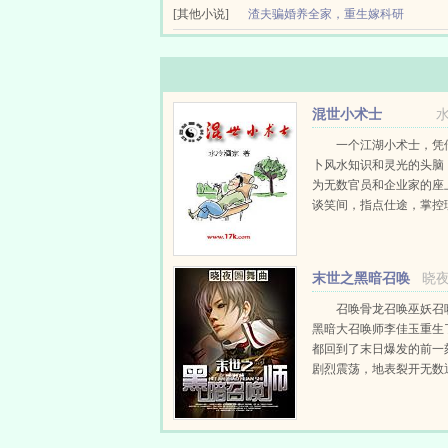
愿嫁给他，当了一辈子舔狗。继姐婚姻不...
甜宠强取豪夺心狠手辣男主清醒利己女主颠公颠婆
[其他小说]
娇宠
渣夫骗婚养全家，重生嫁科研
一行行金色的字体，诡异的内容让她如坠冰窟。说她是
简介关于挺孕肚随军，作精被禁欲大佬娇宠6真真睁
大佬
花在渣男身上的钱财，回家却得知丈夫铁了心要离婚。
重生换嫁前夫火葬场骨灰扬雄竞双洁甜宠空间灵泉
和假千金之间有许多不为她知的秘密。苏以微重生回来
混世小术士
一个江湖小术士，凭
卜风水知识和灵光的头脑
为无数官员和企业家的座
谈笑间，指点仕途，掌控
解迷局，令无数人俯首帖
士混...
末世之黑暗召唤
晓
师
召唤骨龙召唤巫妖召
黑暗大召唤师李佳玉重生
都回到了末日爆发的前一
剧烈震荡，地表裂开无数
深渊界的缝隙，顷刻之间
族的汪洋大军席卷地球，
岌岌可危，生死一线！心