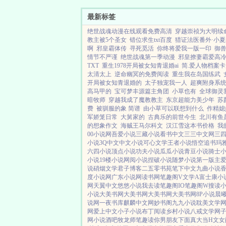
污...
最新标签
绝世战魂动漫在线观看免费高清
穿越崇祯为大明续
教主被5个圣女
错位求生txt百度
猎证法医番外·小
啊
邪皇霸体传
寻死觅活
你终将爱我一版一印
御
情节不严谨
绝世战魂第一季动漫
邪皇撩妻霸爱高
TXT
重生1978开局被女知青退婚ai
简.爱人物档案卡
太清太上
逆命幽冥的免费阅读
重生我在岛国练武
开局被女知青退婚的
太子独宠我一人
超爽附身系
高马甲的
宝可梦丰源篇主角团
小草也有
全球御灵
暗牧师
穿越我成了魔教教主
东京超能力美少年
苏
费
被驯服的象 简谱
由小草可以联想到什么
作精媳
军娇笼日常
大舅家的
古典乐的前世今生
北川有鱼是
的想象作文
海贼王马尔科文
汉江雪这本书价格
我
00小说网
吾爱小说
三藏小说
看书中文
三三中文网
三
小说
3Q中文
中文小说
可心文学
王者小说
悟空追书
玛
六四小说
顶点小说
功夫小说
瓜瓜小说
青豆小说
骑士
小说
19楼小说
网阅小说
捏破小说
随梦小说
第一版主
说
硝烟文学
君子博客
二五零书苑
笔下中文
九曲小说
度小说网
广东小说网
读书网
笔趣阁V
文学A
富士康小
网
天翼中文
悠悠小说
我去读
笔趣阁IO
笔趣阁W
搜读
小说
大美书网
大美书网
大美书网
大美书网
8P小说
晨
说网
一夜书库
麒麟中文网
妙书阁
九九小说
耽美文学
网
爱上中文
小子小说
布丁阅读
乡村小说
八戒文学网
网
小说酒吧
牧龙师
笔趣读
你男朋友下面真大
当H文女