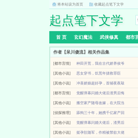
将本站设为首页
收藏起点笔下文学
起点笔下文学
首 页
玄幻魔法
武侠修真
都市
作者【呆川傻流】相关作品集
[都市言情]
种田开荒，我在古代娇养侯爷
关于种田开荒，我在古代娇养侯爷一觉醒来，耳边
[其他小说]
恶女穿书，饥荒年拯救罪臣
爷，面对候府惨变，重伤的姜欣妍跟新婚瘸相公一家老
关于恶女穿书，饥荒年拯救罪臣陆之桃在末世摸爬
[其他小说]
冲喜娇娘超好孕，首辅夜夜敲
恶毒炮灰，流放路上被男女主一家抛弃，最后被狼群啃
[都市言情]
门哄
觉醒弹幕闪婚大佬后渣男后悔
冲喜娇娘超好孕，首辅夜夜敲门哄最新章节由网友
[其他小说]
了
搬空家产随母改嫁，在大院当
夜敲门哄最新清爽干净的文字章节在线阅读。...
小说简介觉醒弹幕闪婚大佬后，渣男后悔了作者呆
[侦探推理]
团宠
舔狗三十年，她携千亿家产回
厥。惹谁不好，怎么惹到了他？正当她绝...
简介关于搬空家产随母改嫁，在大院当团宠温初夏
[其他小说]
七零
觉醒弹幕闪婚大佬后，渣男后
兄去大西北吃黄沙，自己找了个渣男，最后被家暴到心
娇软知青V资本家大少爷爽文甜宠空间前世，大家
[其他小说]
悔了
挺孕肚随军，作精被禁欲大佬