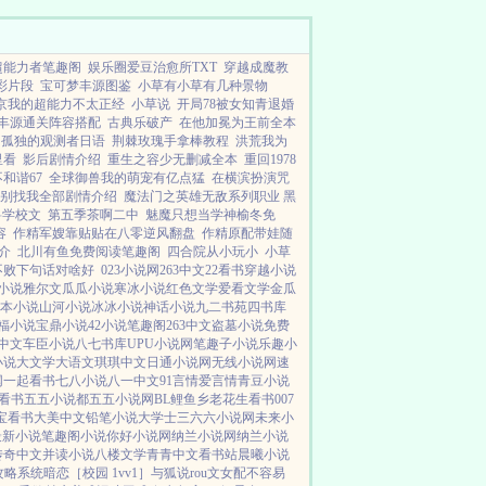
超能力者笔趣阁
娱乐圈爱豆治愈所TXT
穿越成魔教
彩片段
宝可梦丰源图鉴
小草有小草有几种景物
京我的超能力不太正经
小草说
开局78被女知青退婚
丰源通关阵容搭配
古典乐破产
在他加冕为王前全本
孤独的观测者日语
荆棘玫瑰手拿棒教程
洪荒我为
里看
影后剧情介绍
重生之容少无删减全本
重回1978
和谐67
全球御兽我的萌宠有亿点猛
在横滨扮演咒
别找我全部剧情介绍
魔法门之英雄无敌系列职业 黑
兽学校文
第五季茶啊二中
魅魔只想当学神榆冬免
容
作精军嫂靠贴贴在八零逆风翻盘
作精原配带娃随
介
北川有鱼免费阅读笔趣阁
四合院从小玩小
小草
不败下句话对啥好
023小说网
263中文
22看书
穿越小说
小说
雅尔文
瓜瓜小说
寒冰小说
红色文学
爱看文学
金瓜
本小说
山河小说
冰冰小说
神话小说
九二书苑
四书库
福小说
宝鼎小说
42小说
笔趣阁
263中文
盗墓小说
免费
中文
车臣小说
八七书库
UPU小说网
笔趣子小说
乐趣小
小说
大文学
大语文
琪琪中文
日通小说网
无线小说网
速
网
一起看书
七八小说
八一中文
91言情
爱言情
青豆小说
看书
五五小说都
五五小说网
BL鲤鱼乡
老花生看书
007
宝看书
大美中文
铅笔小说
大学士
三六六小说网
未来小
最新小说
笔趣阁小说
你好小说网
纳兰小说网
纳兰小说
传奇中文
并读小说
八楼文学
青青中文
看书站
晨曦小说
攻略系统
暗恋［校园 1vv1］
与狐说
rou文女配不容易