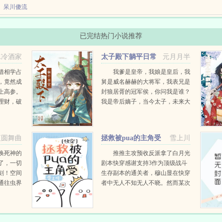
配角本该在婚礼现场的新娘叶浅浅，睁开眼看到身边的活阎王，惊得差点晕厥。惹谁不
呆川傻流
一本小说...
眼变成了满级恋爱脑，替心上人的心上人替嫁。婚后还一心扑在心上人身上，钱啊，
已完结热门小说推荐
可是等到肚子大...
苏以微和首富丈夫伉俪情深三十八年，求子药吃了一卡车，只想为心爱的男人生下一儿
果断契约...
水冷酒家
太子殿下躺平日常
元月月半
借相学占
我爹是皇帝，我娘是皇后，我
，竟然成
舅是威名赫赫的大将军，我表兄是
上高参。
封狼居胥的冠军侯，你问我是谁？
理财，破
我是帝后嫡子，当今太子，未来大
耳，小术
汉天子刘据啊。我掐指一算好像没
当皇帝。我掐指再算多做多错，尸
骨全无。不做不错，...
夜圆舞曲
拯救被pua的主角受
雪上川
[快穿]
唤死神的
推推主攻预收反派拿了白月光
了，一切
剧本快穿感谢支持3作为顶级战斗
刻！空间
生存副本的通关者，穆山显在快穿
通往虫界
者中无人不知无人不晓。然而某次
，虫族尸
意外，他被系统投到了完全不擅长
人类文明
的感情流世界里。在这个世界里，
灵尚未被
渣攻在外脚踏...