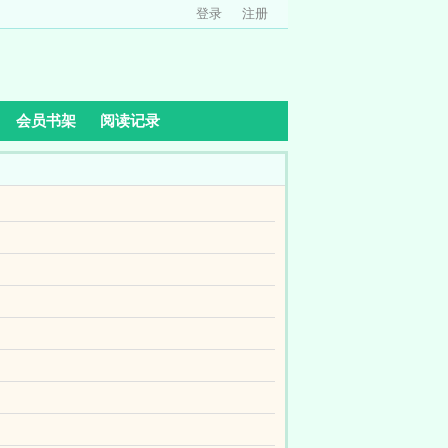
登录
注册
会员书架
阅读记录
个替嫁的傻子，还嫁给了个毁容又瘸了一条腿的侯
引爆自己毁灭基地。再睁眼，她成了养妹写的中的
佳的，蚂蚁文学免费提供冲喜娇娘超好孕，首辅夜
娘叶浅浅，睁开眼看到身边的活阎王，惊得差点晕
华一生，结果却不得霍家人喜欢，又不愿跟继父继
设计他们，谁让她上辈子暗戳戳喜欢那男人，心甘情