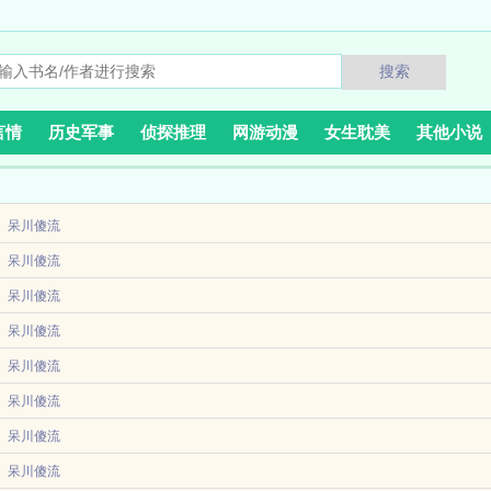
搜索
言情
历史军事
侦探推理
网游动漫
女生耽美
其他小说
呆川傻流
就有人喊她傻子，姜欣妍在心里怒怼你全家都是傻子。然后她悲催的发现，她穿成了一
呆川傻流
少被迫...
滚打十年终于拥有了自己的基地，却被未婚夫伙同养妹迷晕挑断手筋脚筋，她一怒之下
呆川傻流
得骨头渣...
呆川傻流
提供，冲喜娇娘超好孕，首辅夜夜敲门哄情节跌宕起伏扣人心弦，是一本情节与文笔俱
呆川傻流
川傻流简介甜宠强取豪夺心狠手辣男主清醒利己女主颠公颠婆配角本该在婚礼现场的新
呆川傻流
姐妹俩双双重生在温家面临下放这一天。上辈子妹妹选择随母改嫁霍家，想飞上枝头荣
呆川傻流
脏破裂。温初夏随...
都说叶思然为了躲避下乡，强嫁给已公然悔婚的未婚夫。事实是继姐为了大学指标故意
呆川傻流