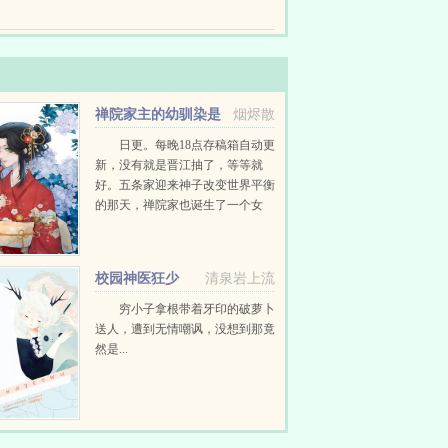
好，怎么惹到了他？正当她绝望时，眼前突然飘过
票啊，统统用来养渣男一家。6真真怒斥渣男，讨回
半女。直到死时才知道丈夫早已做了绝育手术，还
禅院家主的幼驯染是
烟烬散
隔壁六眼
日更。每晚18点存稿箱自动更
新，没有就是晋江抽了，等等就
好。五条家迎来神子改变世界平衡
的那天，禅院家也诞生了一个女
婴。禅院家终于出现了一个期待已
久的十种影法术，但让禅院家不满
的是，这个遗传了十种影...
校园神医狂少
清泉岩上流
穷小子拿根带着牙印的破萝卜
送人，遭到无情嘲讽，没想到那竟
然是...