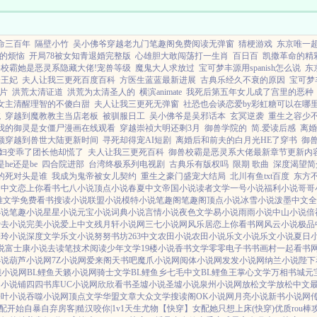
命三百年
隔壁小竹
吴小佛爷穿越老九门笔趣阁免费阅读无弹窗
猜梗游戏
东京唯一
夏的烦恼
开局78被女知青退婚完整版
心雄胆大敢闯荡打一生肖
百日百
凯撒革命的精
兽校霸她是恶灵系隐藏大佬!宠兽等级
魔鬼大人求放过
宝可梦丰源用spanish怎么说
东
冷王妃
夫人让我三更死百度百科
方医生蓝蓝最新进展
古典乐经久不衰的原因
宝可梦
片
洪荒太清证道
洪荒为太清圣人的
横滨animate
我死后第五年女儿成了宫里的恶种
女主清醒理智的不傻白甜
夫人让我三更死无弹窗
社恐也会谈恋爱by彩虹糖可以在哪
统
穿越到魔教教主当店老板
被驯服日工
吴小佛爷是吴邪话本
玄冥逆袭
重生之容少不
我的御灵是女僵尸漫画在线观看
穿越崇祯大明还剩3月
御兽学院的
简.爱读后感
离婚
颜穿越到兽世大陆更新时间
寻死却得宠AI短剧
离婚后和前夫的白月光HE了穿书
御
妇变乖了团长他却慌了
夫人让我三更死百科
御兽校霸是恶灵系大佬最新章节更新内
he还是be
四合院进部
台湾终极系列电视剧
古典乐有版权吗
限期 歌曲
深度渴望简
的死对头是谁
我成为鬼帝被女儿契约
重生之豪门盛宠大结局
北川有鱼txt百度
东方
四中文
恋上你看书
七八小说
顶点小说
春夏中文
帝国小说
读者文学
一号小说
福利小说
哥哥
雅文学
免费看书
搜读小说
联盟小说
模特小说
笔趣阁
笔趣阁
顶点小说
冰雪小说
泼墨中文
全
小说
笔趣小说
星星小说
元宝小说
词典小说
言情小说
夜色文学
易小说
雨雨小说
中山小说
倍
爱去小说
完美小说
爱上中文
残月轩小说网
三七小说网
风乐居
恋上你看书网
风云小说
极品
香玲小说
深度文学
乐文小说
努努书坊
263中文
农田小说
农田小说
乐文小说
乐文小说
夏日
说
富士康小说
去读笔
技术阅读
少年文学
19楼小说
香书文学
零零电子书
书画村
一起看书
小说
葫芦小说网
7Z小说网
爱来阁
天书吧
魔爪小说网
阅体小说网
发发小说网
纳兰小说
陛下
曦小说网
BL鲤鱼
天籁小说网
骑士文学
BL鲤鱼乡
七毛中文
BL鲤鱼王
掌心文学
万相书城
元
网
小说铺
四四书库
UC小说网
欣欣看书
圣墟小说
圣墟小说
泉州小说网
放松文学
放松中文
子叶小说
吞噬小说网
顶点文学
华盟文章
大众文学
搜读阁
OK小说网
月亮小说
新书小说网
配开始自暴自弃
房客|糙汉
咬你|1v1
天生尤物【快穿】
女配她只想上床(快穿)
优质rou棒