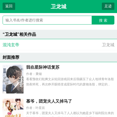
卫龙城
返回
足迹
搜 索
“卫龙城”相关作品
混沌玄帝
卫龙城
封面推荐
我在星际神话复苏
作者：秉烟
看看预收幻耽爽文从轮回游戏回来后我碾压了众人地球青年洛殷
熬夜猝死，再次睁开眼睛变成星际时代的废物洛殷，绑定的...
慕爷，团宠夫人又掉马了
作者：叶星辰
关于慕爷，团宠夫人又掉马了人人都以为她是乡下福利院出来的