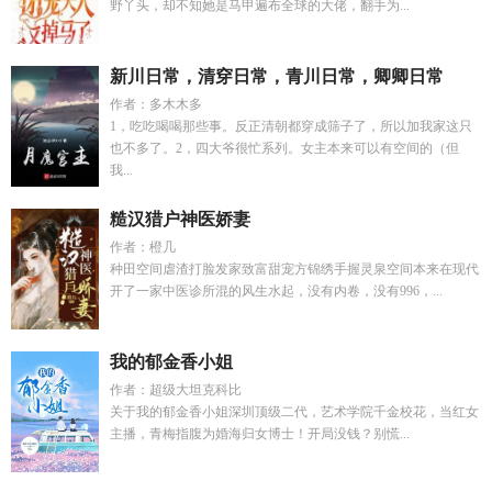
野丫头，却不知她是马甲遍布全球的大佬，翻手为...
新川日常，清穿日常，青川日常，卿卿日常
作者：多木木多
1，吃吃喝喝那些事。反正清朝都穿成筛子了，所以加我家这只
也不多了。2，四大爷很忙系列。女主本来可以有空间的（但
我...
糙汉猎户神医娇妻
作者：橙几
种田空间虐渣打脸发家致富甜宠方锦绣手握灵泉空间本来在现代
开了一家中医诊所混的风生水起，没有内卷，没有996，...
我的郁金香小姐
作者：超级大坦克科比
关于我的郁金香小姐深圳顶级二代，艺术学院千金校花，当红女
主播，青梅指腹为婚海归女博士！开局没钱？别慌...