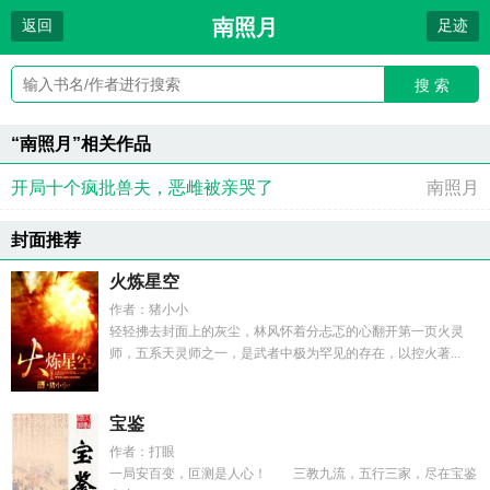
南照月
返回
足迹
搜 索
“南照月”相关作品
开局十个疯批兽夫，恶雌被亲哭了
南照月
封面推荐
火炼星空
作者：猪小小
轻轻拂去封面上的灰尘，林风怀着分忐忑的心翻开第一页火灵
师，五系天灵师之一，是武者中极为罕见的存在，以控火著...
宝鉴
作者：打眼
一局安百变，叵测是人心！ 三教九流，五行三家，尽在宝鉴