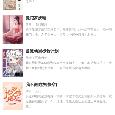
之中！...
曼陀罗妖精
作者：名门艳旅
关于曼陀罗妖精穿越名门。步步莲花。品一品花蕾夫人，泡一泡
杨门女将。左拥右抱大小周后，冲冠一怒只为北国...
反派幼崽拯救计划
作者：三山何处
我在异世界基建求预收本文文案如下 每一本书都少不了一个
和主角作对的大反派 有的身居高位运筹帷幄...
我不做炮灰[快穿]
作者：玄音
反派和炮灰是没有好下场的！时空管理局上班的新人裴彦第一次
做任务就接到了一个大活儿，改造人渣让他们过上幸福生活。
第...