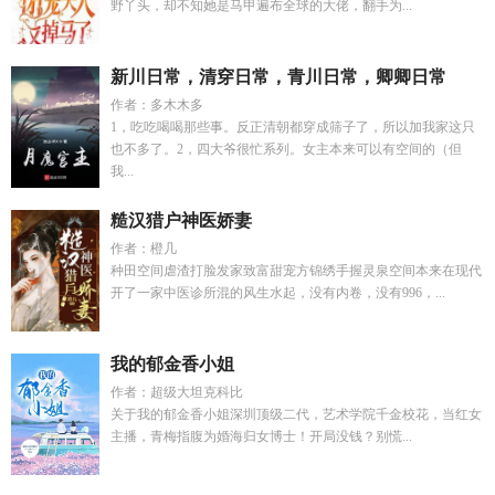
野丫头，却不知她是马甲遍布全球的大佬，翻手为...
新川日常，清穿日常，青川日常，卿卿日常
作者：多木木多
1，吃吃喝喝那些事。反正清朝都穿成筛子了，所以加我家这只
也不多了。2，四大爷很忙系列。女主本来可以有空间的（但
我...
糙汉猎户神医娇妻
作者：橙几
种田空间虐渣打脸发家致富甜宠方锦绣手握灵泉空间本来在现代
开了一家中医诊所混的风生水起，没有内卷，没有996，...
我的郁金香小姐
作者：超级大坦克科比
关于我的郁金香小姐深圳顶级二代，艺术学院千金校花，当红女
主播，青梅指腹为婚海归女博士！开局没钱？别慌...