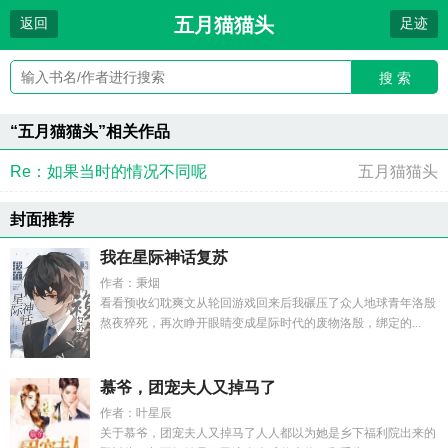
五月猫猫头
返回
足迹
搜 索
“五月猫猫头”相关作品
Re：如果当时的情况不同呢
五月猫猫头
封面推荐
我在星际神话复苏
作者：秉烟
看看预收幻耽爽文从轮回游戏回来后我碾压了众人地球青年洛殷
熬夜猝死，再次睁开眼睛变成星际时代的废物洛殷，绑定的...
慕爷，团宠夫人又掉马了
作者：叶星辰
关于慕爷，团宠夫人又掉马了人人都以为她是乡下福利院出来的